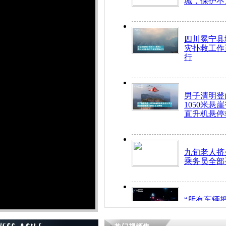
城，保护不
四川冕宁县
灾扑救工作
行
男子清明登
1050米悬
直升机悬停
九旬老人挤
乘务员全部
“所有车辆
开！”儿童
警急速救助