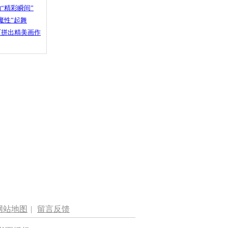
“精彩瞬间”
魔性”起舞
石拼出精美画作
网站地图
|
留言反馈