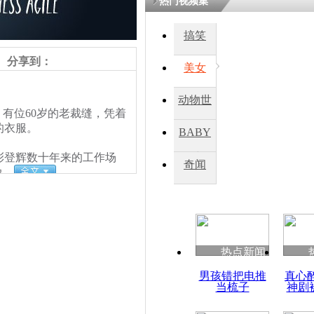
热门视频集
搞笑
四川一精神
病发持大锤
分享到：
美女
动物世
探访传承四
有位60岁的老裁缝，凭着
俗：近万民
界
的衣服。
BABY
英省亲送行
登辉数十年来的工作场
秀
奇闻
服。
小伙骑车逆
崩溃 网上
因
热点新闻
四川兴文苗
男孩错把电推
真心
度苗族花山
当梳子
神剧
责任编辑：【
王祎
】