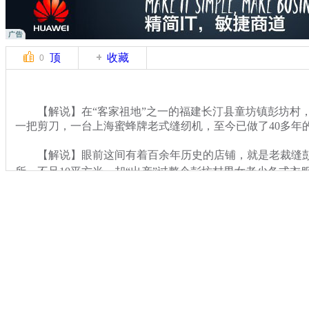
顶
收藏
0
【解说】在“客家祖地”之一的福建长汀县童坊镇彭坊村，
一把剪刀，一台上海蜜蜂牌老式缝纫机，至今已做了40多年
【解说】眼前这间有着百余年历史的店铺，就是老裁缝彭
所，不足10平方米，却“出产”过整个彭坊村男女老少各式衣
关键词：客家 福建 美丽乡村
分类名称：
CNSTV