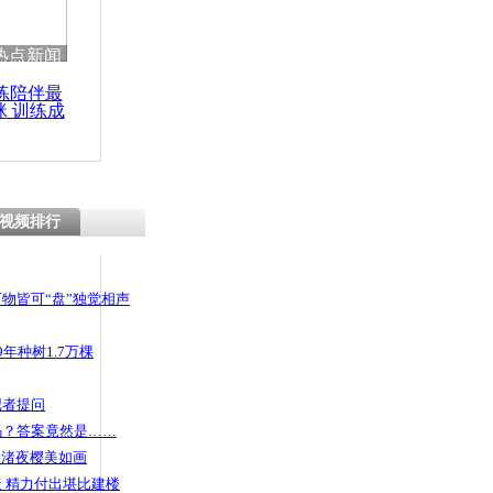
 哀思悼忠
热点新闻
练陪伴最
咪 训练成
功瘦身
建长汀:留
塑美丽乡村
视频排行
物皆可“盘”独觉相声
年种树1.7万棵
记者提问
码？答案竟然是……
头渚夜樱美如画
 精力付出堪比建楼