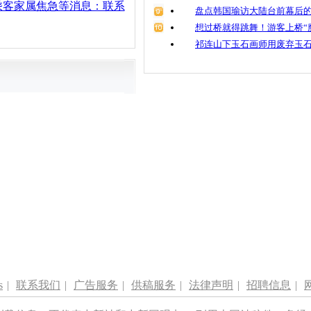
乘客家属焦急等消息：联系
盘点韩国瑜访大陆台前幕后的
想过桥就得跳舞！游客上桥“
祁连山下玉石画师用废弃玉
s
|
联系我们
|
广告服务
|
供稿服务
|
法律声明
|
招聘信息
|