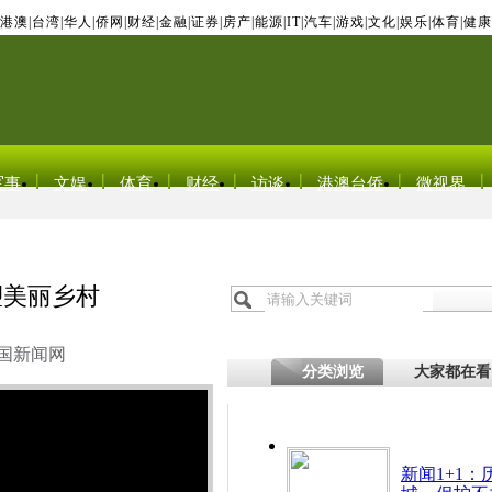
港澳
|
台湾
|
华人
|
侨网
|
财经
|
金融
|
证券
|
房产
|
能源
|
IT
|
汽车
|
游戏
|
文化
|
娱乐
|
体育
|
健康
军事
文娱
体育
财经
访谈
港澳台侨
微视界
塑美丽乡村
国新闻网
分类浏览
大家都在看
新闻1+1