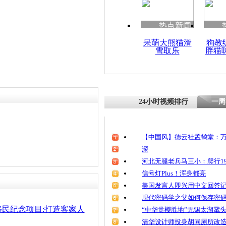
清明祭英烈
魂
热点新闻
呆萌大熊猫滑
狗教
雪取乐
胖猫
客家祖地福
住乡愁 重
24小时视频排行
一周
【中国风】德云社孟鹤堂：万
深
河北无腿老兵马三小：爬行19
信号灯Plus！浑身都亮
美国发言人即兴用中文回答
现代密码学之父如何保存密
民纪念项目:打造客家人
“中华赏樱胜地”无锡太湖鼋
清华设计师投身胡同厕所改造