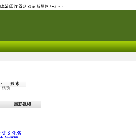
|
生活
|
图片
|
视频
|
访谈
|
新媒体
|
English
搜 索
视频
最新视频
：历史文化名