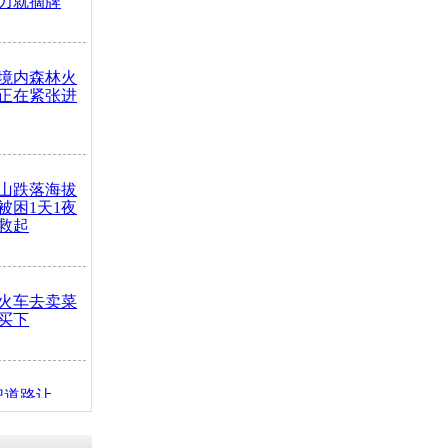
力就摘牌
境内森林火
正在紧张进
山跌落海拔
崖被困1天1夜
救起
火车去卖菜
买下
把道路让
突发疾病交