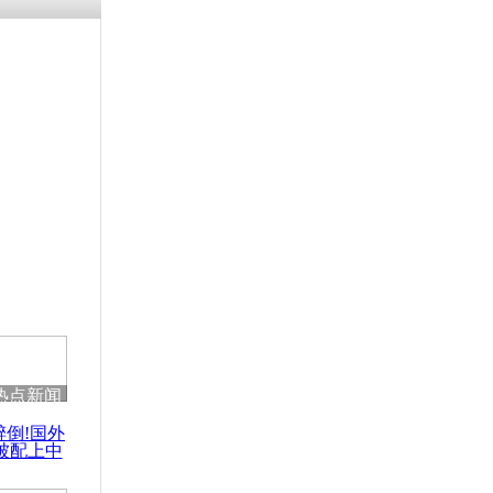
残疾男子因
砸银行
千年传统习
众为娥皇女
行被查情绪
回答崩溃原
热点新闻
乡上万人欢
醉倒!国外
节
被配上中
国民乐