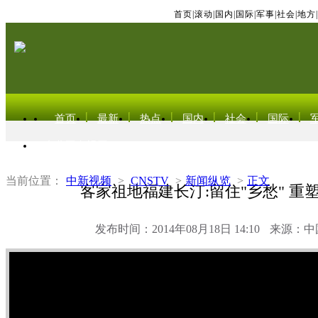
首页
|
滚动
|
国内
|
国际
|
军事
|
社会
|
地方
|
首页
最新
热点
国内
社会
国际
东北亚电视网
当前位置：
中新视频
>
CNSTV
>
新闻纵览
>
正文
客家祖地福建长汀:留住"乡愁" 重
发布时间：2014年08月18日 14:10
来源：中