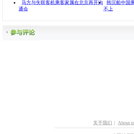
马方与失联客机乘客家属在北京再开沟
韩沉船中国
通会
不上
关于我们
|
About u