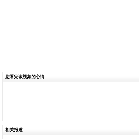
案，涉案人员有3人，分别是何某、张
川某项目部原经理陈某。
关键词：重庆 暴力性侵致死案 施暴者
分类名称：
CNSTV
责
您看完该视频的心情
相关报道