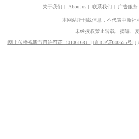
关于我们
|
About us
|
联系我们
|
广告服务
本网站所刊载信息，不代表中新社
未经授权禁止转载、摘编、
[
网上传播视听节目许可证（0106168）
] [
京ICP证040655号
] 