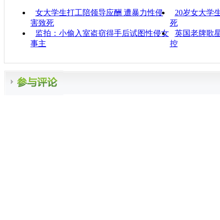
女大学生打工陪领导应酬 遭暴力性侵
20岁女大学
害致死
死
监拍：小偷入室盗窃得手后试图性侵女
英国老牌歌星
事主
控