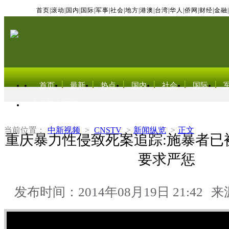
首页
|
滚动
|
国内
|
国际
|
军事
|
社会
|
地方
|
港澳
|
台湾
|
华人
|
侨网
|
财经
|
金融
|
首页
最新
热点
国内
社会
国际
东北亚电视网
当前位置：
中新视频
>
CNSTV
>
新闻纵览
>
正文
重庆暴力性侵致死案追踪:施暴者已
要求严惩
发布时间：2014年08月19日 21:42
来