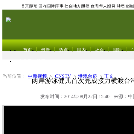
首页
|
滚动
|
国内
|
国际
|
军事
|
社会
|
地方
|
港澳
|
台湾
|
华人
|
侨网
|
财经
|
金融
|
首页
最新
热点
国内
社会
国际
东北亚电视网
当前位置：
中新视频
>
CNSTV
>
港澳台侨
>
正文
两岸游泳健儿首次完成接力横渡台
发布时间：2014年08月22日 15:40
来源：中