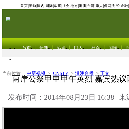
首页
|
滚动
|
国内
|
国际
|
军事
|
社会
|
地方
|
港澳
|
台湾
|
华人
|
侨网
|
财经
|
金融
|
首页
最新
热点
国内
社会
国际
东北亚电视网
当前位置：
中新视频
>
CNSTV
>
港澳台侨
>
正文
两岸公祭甲申甲午英烈 嘉宾热议
发布时间：2014年08月23日 16:38
来