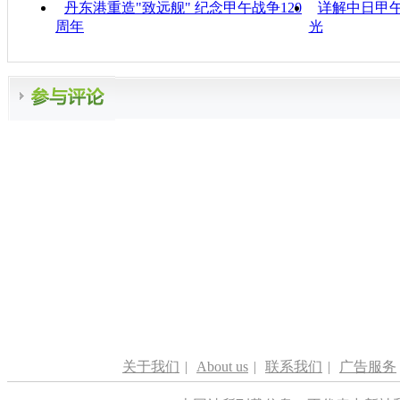
丹东港重造"致远舰" 纪念甲午战争120
详解中日甲午
周年
光
关于我们
|
About us
|
联系我们
|
广告服务