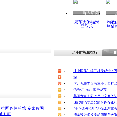
清明祭英烈
魂
热点新闻
呆萌大熊猫滑
狗教
雪取乐
胖猫
网购汽车引
称我只考虑
24小时视频排行
一周
【中国风】德云社孟鹤堂：万
深
河北无腿老兵马三小：爬行19
信号灯Plus！浑身都亮
美国发言人即兴用中文回答
现代密码学之父如何保存密
推网购体验馆 专家称网
“中华赏樱胜地”无锡太湖鼋
场主流
清华设计师投身胡同厕所改造