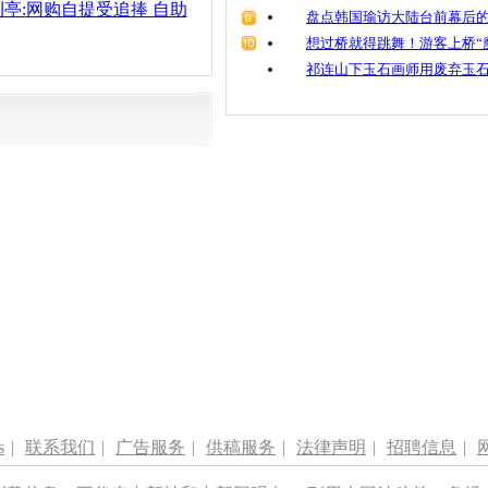
亭:网购自提受追捧 自助
盘点韩国瑜访大陆台前幕后的
想过桥就得跳舞！游客上桥“
祁连山下玉石画师用废弃玉
s
|
联系我们
|
广告服务
|
供稿服务
|
法律声明
|
招聘信息
|