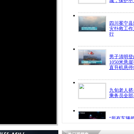
城，保护不
四川冕宁县
灾扑救工作
行
男子清明登
1050米悬
直升机悬停
九旬老人挤
乘务员全部
“所有车辆
开！”儿童
警急速救助