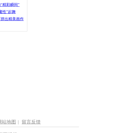
“精彩瞬间”
魔性”起舞
石拼出精美画作
网站地图
|
留言反馈