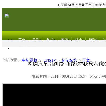
首页
|
滚动
|
国内
|
国际
|
军事
|
社会
|
地方
|
首页
最新
热点
国内
社会
国际
东北亚电视网
当前位置：
中新视频
>
CNSTV
>
新闻纵览
>
正文
网购汽车引纠纷 商家称"我只考虑
发布时间：2014年08月28日 16:04
来源：中