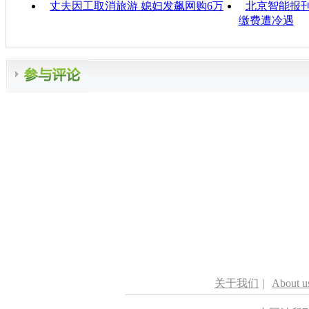
丈夫因工取消旅游 媳妇发飙网购6万
北京智能报刊
缴费遭冷遇
关于我们
|
About u