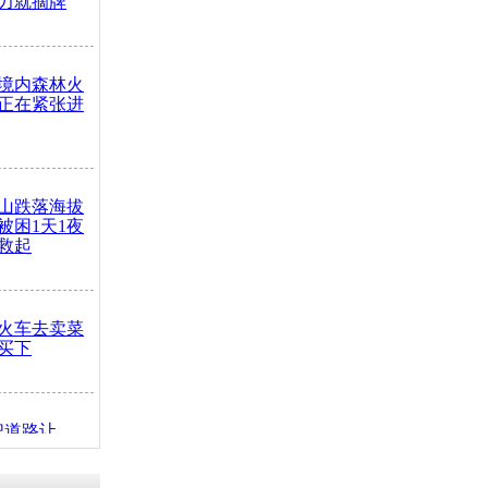
力就摘牌
境内森林火
正在紧张进
山跌落海拔
崖被困1天1夜
救起
火车去卖菜
买下
把道路让
突发疾病交