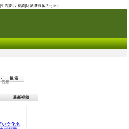
|
生活
|
图片
|
视频
|
访谈
|
新媒体
|
English
搜 索
视频
最新视频
：历史文化名