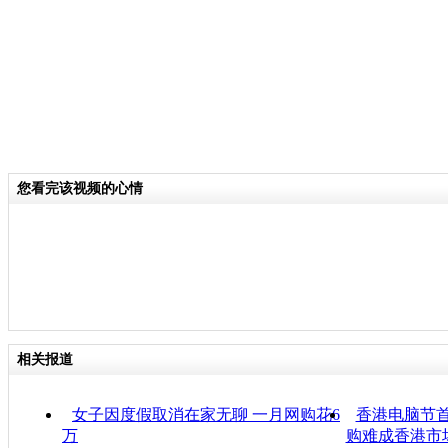
您看完该视频的心情
相关报道
女子因度假取消在家无聊 一月网购花6
香港电脑节首
万
购难成香港市