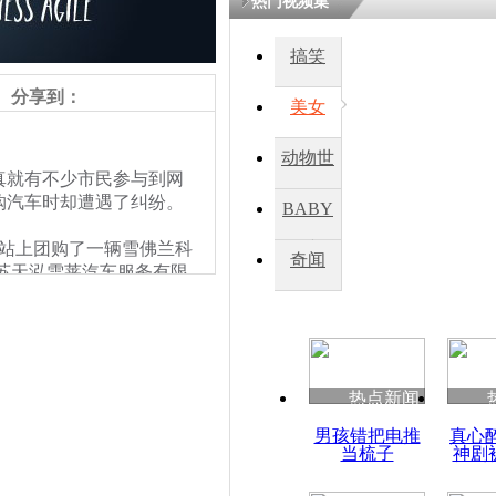
热门视频集
搞笑
四川一精神
病发持大锤
分享到：
美女
动物世
探访传承四
就有不少市民参与到网
俗：近万民
界
购汽车时却遭遇了纠纷。
BABY
英省亲送行
网站上团购了一辆雪佛兰科
秀
奇闻
江苏天泓雪莱汽车服务有限
小伙骑车逆
一千元定金。
崩溃 网上
因
热点新闻
四川兴文苗
男孩错把电推
真心
度苗族花山
当梳子
神剧
责任编辑：【
王祎
】