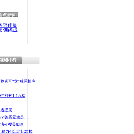
 哀思悼忠
热点新闻
练陪伴最
咪 训练成
功瘦身
纠纷 商家
公司利益
视频排行
物皆可“盘”独觉相声
年种树1.7万棵
记者提问
码？答案竟然是……
头渚夜樱美如画
 精力付出堪比建楼