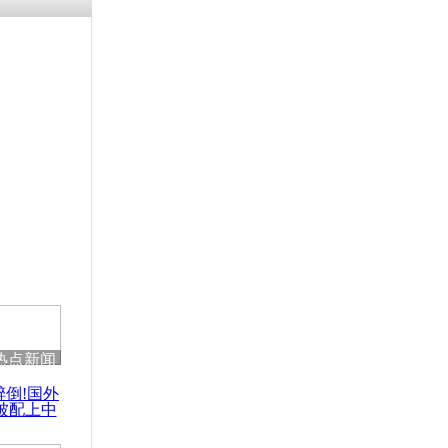
残疾男子因
砸银行
千年传统习
众为娥皇女
行被查情绪
回答崩溃原
热点新闻
乡上万人欢
醉倒!国外
节
被配上中
国民乐