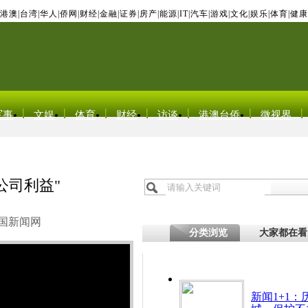
港澳
|
台湾
|
华人
|
侨网
|
财经
|
金融
|
证券
|
房产
|
能源
|
IT
|
汽车
|
游戏
|
文化
|
娱乐
|
体育
|
健康
军事
文娱
体育
财经
访谈
港澳台侨
微视界
公司利益"
国新闻网
分类浏览
大家都在看
新闻1+1