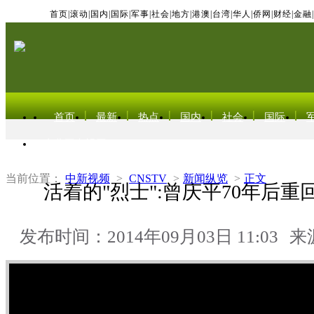
首页
|
滚动
|
国内
|
国际
|
军事
|
社会
|
地方
|
港澳
|
台湾
|
华人
|
侨网
|
财经
|
金融
|
首页
最新
热点
国内
社会
国际
东北亚电视网
当前位置：
中新视频
>
CNSTV
>
新闻纵览
>
正文
活着的"烈士":曾庆平70年后重
发布时间：2014年09月03日 11:03
来