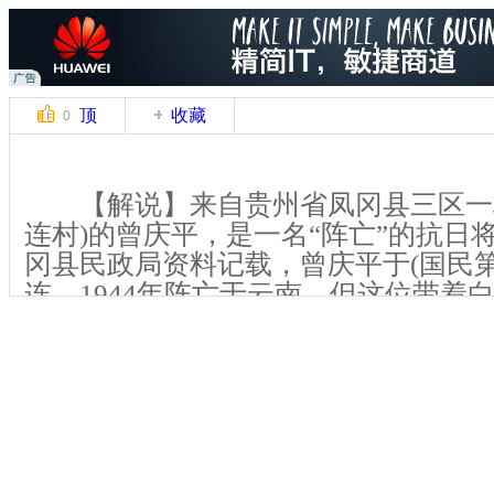
顶
收藏
0
【解说】来自贵州省凤冈县三区一村
连村)的曾庆平，是一名“阵亡”的抗日
冈县民政局资料记载，曾庆平于(国民第8军
连，1944年阵亡于云南。但这位带着
章的91岁老人依然健在，时隔70年之
回到这个曾经战斗过，“牺牲”过的地
时间回到1938年，14岁的曾庆平被
后便前往云南文山县受训。1940年，
8军82师。就这样，曾庆平开始了抗日生