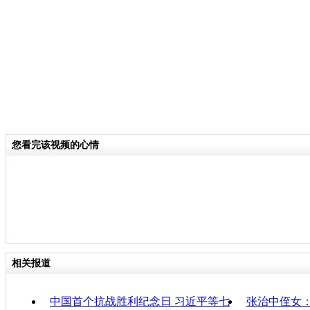
国民第8军划入十一集团军远征军序列
攻。
关键词：老兵 抗战
分类名称：
CNSTV
抗战胜利纪念日
标签：
您看完该视频的心情
专题：
中国首设抗战胜利纪念日
责
相关报道
中国首个抗战胜利纪念日 习近平等七
张治中侄女：