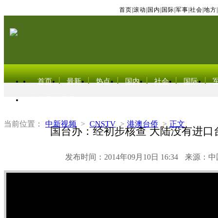
首页
|
滚动
|
国内
|
国际
|
军事
|
社会
|
地方
|
首页
最新
热点
国内
社会
国际
东北亚电视网
当前位置：
中新视频
>
CNSTV
>
港澳台侨
>
正文
国台办：经初步核查 大陆没有进口
发布时间：2014年09月10日 16:34
来源：中