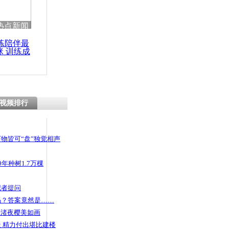
热点新闻
练陪伴最
咪 训练成
功瘦身
视频排行
物皆可“盘”独觉相声
年种树1.7万棵
记者提问
码？答案竟然是……
头渚夜樱美如画
 精力付出堪比建楼