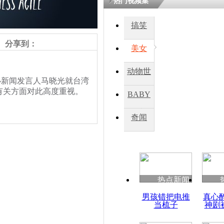
热门视频集
鏉庡瓒呭
搞笑
氳嚧杈烇細
睍涓洪娓
分享到：
閬囧拰鎴愭
美女
动物世
办新闻发言人马晓光就台湾
国台办：经
界
有关方面对此高度重视。
大陆没有进
BABY
油
秀
奇闻
热点新闻
男孩错把电推
真心
当梳子
神剧
责任编辑：【
杜海涛
】