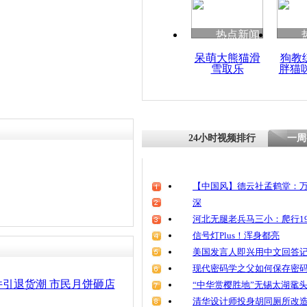
热点新闻
呆萌大熊猫滑
狗教
雪取乐
胖猫
24小时视频排行
一周
【中国风】德云社孟鹤堂：万
深
河北无腿老兵马三小：爬行19
信号灯Plus！浑身都亮
美国发言人即兴用中文回答
现代密码学之父如何保存密
引退货潮 市民月饼砸店
“中华赏樱胜地”无锡太湖鼋
清华设计师投身胡同厕所改造