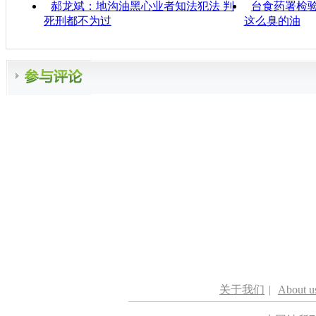
郝龙斌：地沟油黑心业者知法犯法 判
台食药署检
死刑都不为过
这么臭的油
关于我们
|
About u