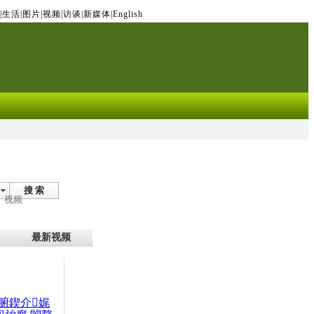
|
生活
|
图片
|
视频
|
访谈
|
新媒体
|
English
搜 索
视频
最新视频
腑鍥介娓