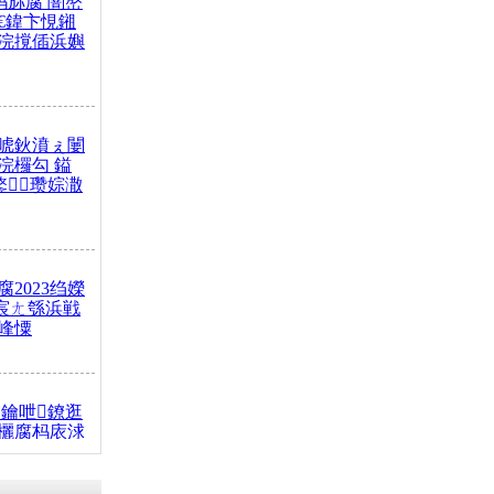
杩旀腐 闇嶅
€鍏卞悓鎺
浣撹偛浜嬩
唬鈥濆ぇ闄
浣欏勾 鎰
鐜瓒婃潵
2023绉嬫
 宸ㄤ綔浜戦
峰憟
鑰呭鐐逛
欐腐杩庡浗
椂