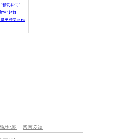
“精彩瞬间”
魔性”起舞
石拼出精美画作
网站地图
|
留言反馈