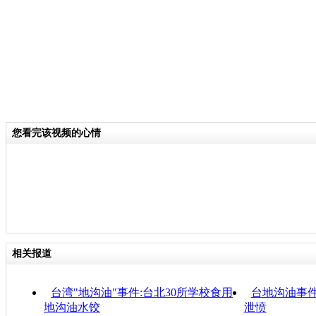
您看完该视频的心情
相关报道
台湾"地沟油"事件:台北30所学校食用
台地沟油事件
地沟油水饺
泄愤