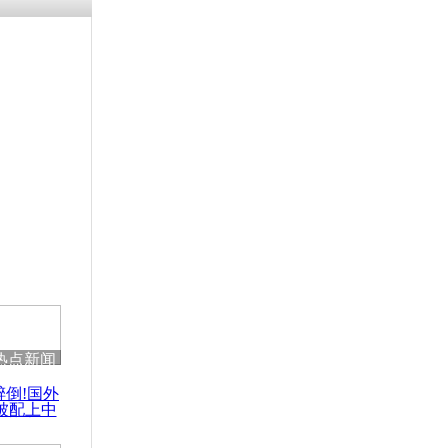
浗搴嗛厭浼
鍥藉鍙戝
甫鏉ユ満
灉
初步核查
口台湾问题
热点新闻
醉倒!国外
被配上中
国民乐