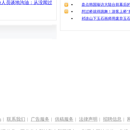
验人员谈地沟油：从没闻过
盘点韩国瑜访大陆台前幕后的
想过桥就得跳舞！游客上桥“
祁连山下玉石画师用废弃玉
s
|
联系我们
|
广告服务
|
供稿服务
|
法律声明
|
招聘信息
|