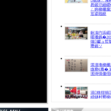
唬琛ㄥ洟
惎鍒氾細鍐
ㄥ姩棣欐腐
笟鍙戝睍
鈥滃彴浜屼
嗘墦鎷�20
熻钀ュ晢
瓒婂ソ
淇濆埄棣欐腐
媿寮€骞�
泦绮惧僵绾
涓柊绀捐
綅鐩村嚮棣
搴�24灏忔