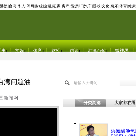
港澳
|
台湾
|
华人
|
侨网
|
财经
|
金融
|
证券
|
房产
|
能源
|
IT
|
汽车
|
游戏
|
文化
|
娱乐
|
体育
|
健康
军事
文娱
体育
财经
访谈
港澳台侨
微视界
台湾问题油
国新闻网
分类浏览
大家都在看
浜氳繍浼氫