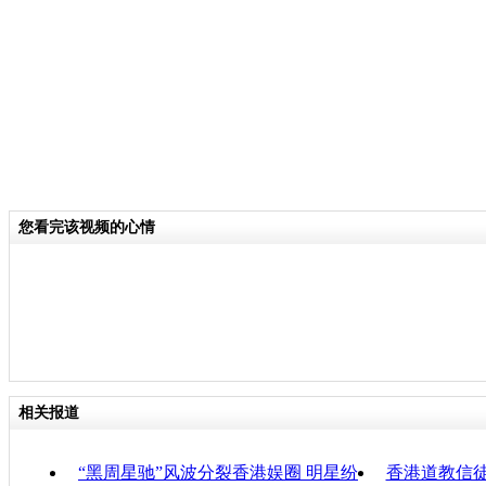
一级流动资金提供行，另一个是一个日
安排。在该安排下，银行可以用合资格
管局拆借人民币资金，额度上限为100
日间的人民币支付更容易。
关键词：香港 金管局
您看完该视频的心情
分类名称：
CNSTV
责
相关报道
“黑周星驰”风波分裂香港娱圈 明星纷
香港道教信徒