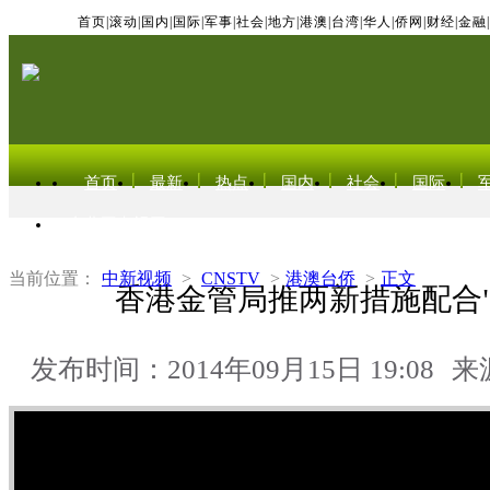
首页
|
滚动
|
国内
|
国际
|
军事
|
社会
|
地方
|
港澳
|
台湾
|
华人
|
侨网
|
财经
|
金融
|
首页
最新
热点
国内
社会
国际
东北亚电视网
当前位置：
中新视频
>
CNSTV
>
港澳台侨
>
正文
香港金管局推两新措施配合"
发布时间：2014年09月15日 19:08
来