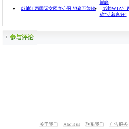
巅峰
彭帅江西国际女网赛夺冠:想赢不能输
彭帅WTA江
称"活着真好"
关于我们
|
About us
|
联系我们
|
广告服务