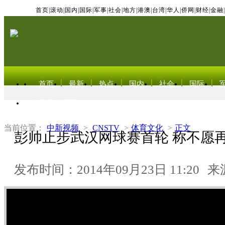
首页
|
滚动
|
国内
|
国际
|
军事
|
社会
|
地方
|
港澳
|
台湾
|
华人
|
侨网
|
财经
|
金融
|
首页
最新
热点
国内
社会
国际
东北亚电视网
当前位置：
中新视频
>
CNSTV
>
体育文化
>
正文
彭帅止步武汉网球赛首轮 称不愿
发布时间：2014年09月23日 11:20
来