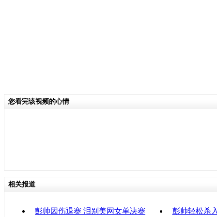
己也不断被拿来与李娜比较，这让她感
关键词：彭帅 李娜
分类名称：
CNSTV
责
您看完该视频的心情
相关报道
彭帅因伤退赛 泪别美网女单决赛
彭帅轻松杀入