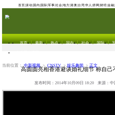
首页
|
滚动
|
国内
|
国际
|
军事
|
社会
|
地方
|
港澳
|
台湾
|
华人
|
侨网
|
财经
|
金融
|
首页
最新
热点
国内
社会
国际
东北亚电视网
当前位置：
中新视频
>
CNSTV
>
娱乐趣闻
>
正文
高圆圆亮相香港避谈婚礼细节 称自己
发布时间：2014年10月09日 18:20
来源：中