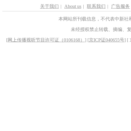
关于我们
|
About us
|
联系我们
|
广告服务
本网站所刊载信息，不代表中新社
未经授权禁止转载、摘编、
[
网上传播视听节目许可证（0106168）
] [
京ICP证040655号
] 