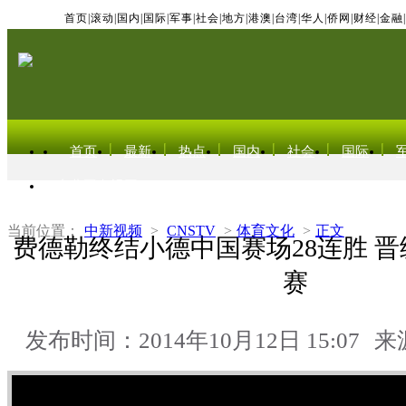
首页
|
滚动
|
国内
|
国际
|
军事
|
社会
|
地方
|
港澳
|
台湾
|
华人
|
侨网
|
财经
|
金融
|
首页
最新
热点
国内
社会
国际
东北亚电视网
当前位置：
中新视频
>
CNSTV
>
体育文化
>
正文
费德勒终结小德中国赛场28连胜 
赛
发布时间：2014年10月12日 15:07
来