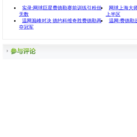
实录:网球巨星费德勒赛前训练引粉丝
网球上海大
无数
上半区
温网巅峰对决 德约科维奇胜费德勒再
温网:费德勒
夺冠军