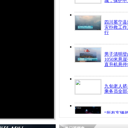
城，保护不
四川冕宁县
灾扑救工作
行
男子清明登
1050米悬
直升机悬停
九旬老人挤
乘务员全部
“所有车辆
开！”儿童
警急速救助