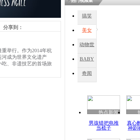
热门视频集
搞笑
四川一精神
病发持大锤
分享到：
美女
动物世
探访传承四
举行。作为2014年杭
俗：近万民
界
运河成为世界文化遗产
BABY
英省亲送行
小吃、非遗技艺的首场旅
秀
奇闻
小伙骑车逆
聚了大批来自全国各地的
崩溃 网上
，不少游客纷纷拍照围观。
因
热点新闻
四川兴文苗
男孩错把电推
真心
度苗族花山
当梳子
神剧