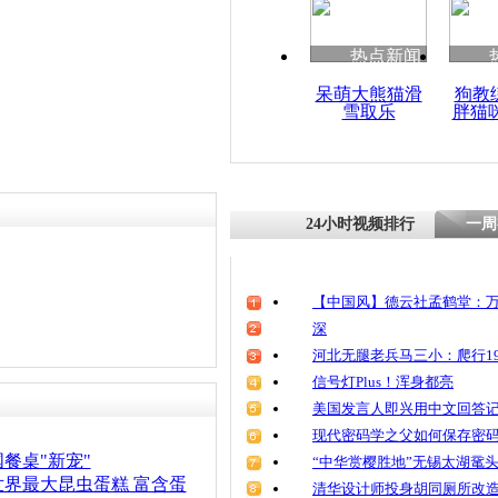
清明祭英烈
责任编辑：【
王祎
】
魂
热点新闻
呆萌大熊猫滑
狗教
雪取乐
胖猫
中国大运河
引眼球
24小时视频排行
一周
【中国风】德云社孟鹤堂：万
深
河北无腿老兵马三小：爬行19
信号灯Plus！浑身都亮
美国发言人即兴用中文回答
现代密码学之父如何保存密
餐桌"新宠"
“中华赏樱胜地”无锡太湖鼋
界最大昆虫蛋糕 富含蛋
清华设计师投身胡同厕所改造