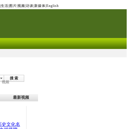
|
生活
|
图片
|
视频
|
访谈
|
新媒体
|
English
搜 索
视频
最新视频
：历史文化名