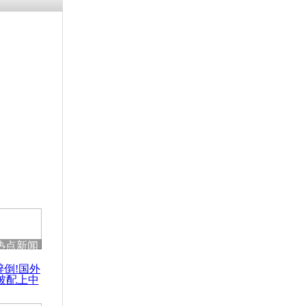
残疾男子因
砸银行
千年传统习
众为娥皇女
行被查情绪
回答崩溃原
热点新闻
乡上万人欢
醉倒!国外
节
被配上中
国民乐