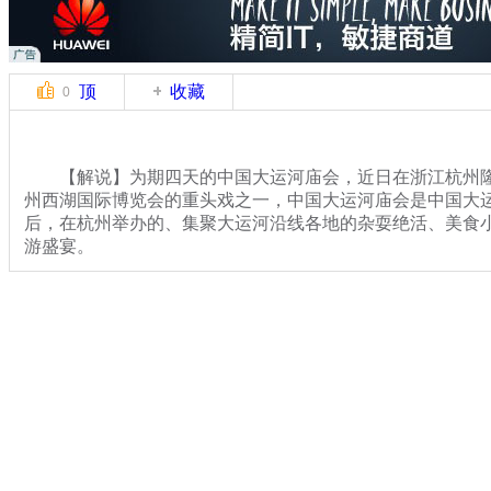
顶
收藏
0
【解说】为期四天的中国大运河庙会，近日在浙江杭州隆重
州西湖国际博览会的重头戏之一，中国大运河庙会是中国大
后，在杭州举办的、集聚大运河沿线各地的杂耍绝活、美食
游盛宴。
10月20日记者来到现场，庙会主会场杭州运河广场上集
美食，其中一家名为“昆虫宴”的摊位吸引了广大游客的好奇
关键词：庙会 昆虫宴
分类名称：
CNSTV