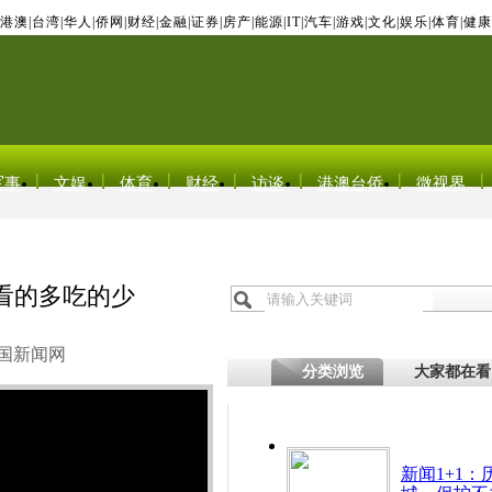
港澳
|
台湾
|
华人
|
侨网
|
财经
|
金融
|
证券
|
房产
|
能源
|
IT
|
汽车
|
游戏
|
文化
|
娱乐
|
体育
|
健康
军事
文娱
体育
财经
访谈
港澳台侨
微视界
看的多吃的少
国新闻网
分类浏览
大家都在看
新闻1+1