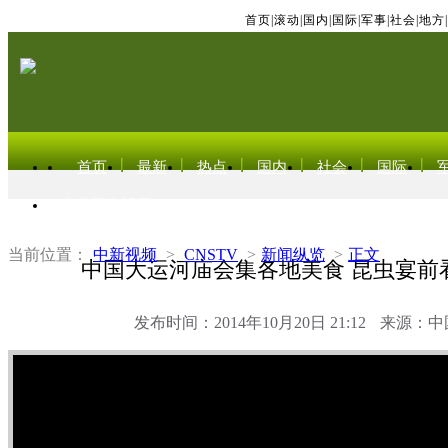
首页
|
滚动
|
国内
|
国际
|
军事
|
社会
|
地方
|
首页
最新
热点
国内
社会
国际
东北亚电视网
当前位置：
中新视频
>
CNSTV
>
新闻纵览
>
正文
中国大运河庙会集各地美食 昆虫宴前
发布时间：2014年10月20日 21:12
来源：中