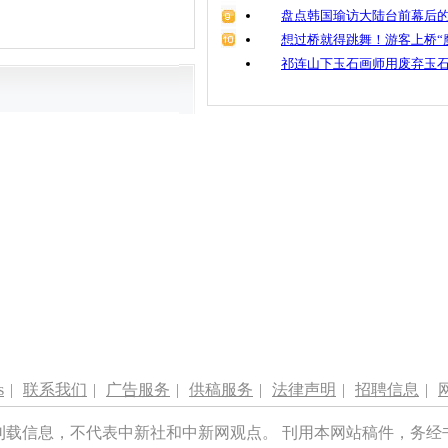
盘点韩国瑜访大陆台前幕后的
想过桥就得跳舞！游客上桥“
祁连山下玉石画师用废弃玉
s
|
联系我们
|
广告服务
|
供稿服务
|
法律声明
|
招聘信息
|
刊载信息，不代表中新社和中新网观点。 刊用本网站稿件，务经