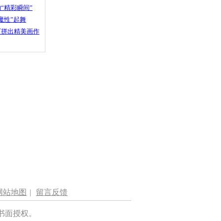
“精彩瞬间”
魔性”起舞
石拼出精美画作
网站地图
|
留言反馈
书面授权。