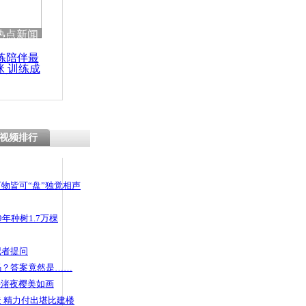
 哀思悼忠
热点新闻
练陪伴最
咪 训练成
功瘦身
庙会昆虫宴
视频排行
物皆可“盘”独觉相声
年种树1.7万棵
记者提问
码？答案竟然是……
头渚夜樱美如画
 精力付出堪比建楼