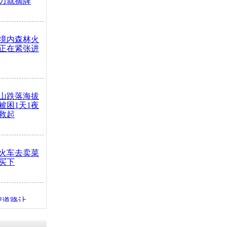
力就摘牌
境内森林火
正在紧张进
山跌落海拔
崖被困1天1夜
救起
火车去卖菜
买下
把道路让
突发疾病交