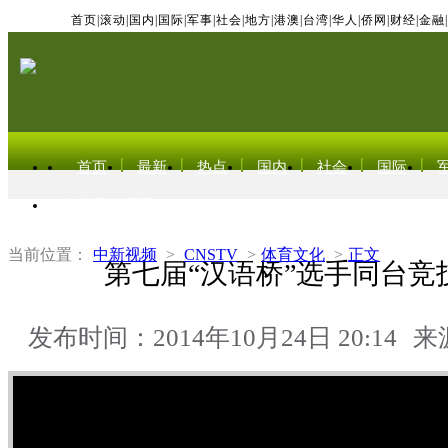
首页
|
滚动
|
国内
|
国际
|
军事
|
社会
|
地方
|
港澳
|
台湾
|
华人
|
侨网
|
财经
|
金融
|
首页
最新
热点
国内
社会
国际
东北亚电视网
当前位置：
中新视频
>
CNSTV
>
体育文化
>
正文
第七届“汉语桥”选手同台竞
发布时间：2014年10月24日 20:14
来