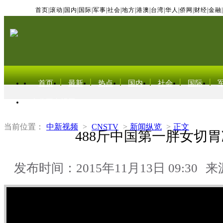
首页
|
滚动
|
国内
|
国际
|
军事
|
社会
|
地方
|
港澳
|
台湾
|
华人
|
侨网
|
财经
|
金融
|
首页
最新
热点
国内
社会
国际
东北亚电视网
当前位置：
中新视频
>
CNSTV
>
新闻纵览
>
正文
488斤中国第一胖女切
发布时间：2015年11月13日 09:30
来