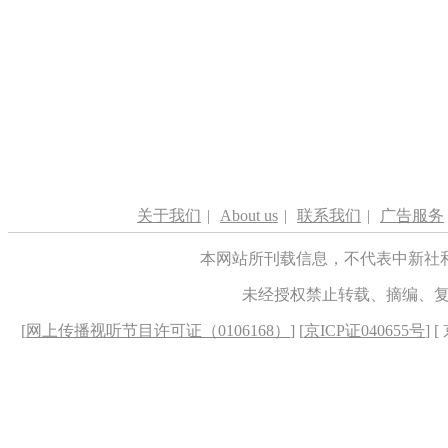
关于我们
|
About us
|
联系我们
|
广告服务
本网站所刊载信息，不代表中新社
未经授权禁止转载、摘编、
[
网上传播视听节目许可证（0106168）
] [
京ICP证040655号
] 