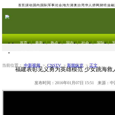
首页
|
滚动
|
国内
|
国际
|
军事
|
社会
|
地方
|
港澳
|
台湾
|
华人
|
侨网
|
财经
|
金融
|
首页
最新
热点
国内
社会
国际
东北亚电视网
当前位置：
中新视频
>
CNSTV
>
新闻纵览
>
正文
福建表彰见义勇为英雄模范 少女跳海救
发布时间：2016年01月07日 15:51
来源：中