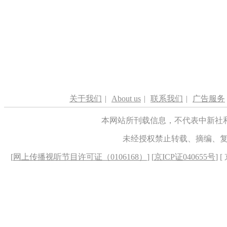
关于我们
|
About us
|
联系我们
|
广告服务
本网站所刊载信息，不代表中新社
未经授权禁止转载、摘编、
[
网上传播视听节目许可证（0106168）
] [
京ICP证040655号
] 