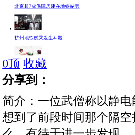
北京超7成保障房建在地铁站旁
杭州地铁试乘发生斗殴
0
顶
收藏
孩子幼儿园过生日 派送礼物近千元
分享到：
简介：一位武僧称以静电
12岁女童每天吃鸡排导致尿毒症
想到了前段时间那个隔空
么，有待于进一步发现。
蔡卓妍自曝40岁前结婚