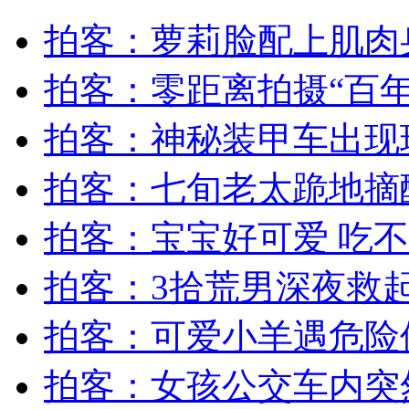
拍客：萝莉脸配上肌肉
女孩北京地铁殴打老人 痛下狠手拳打脚踢
拍客：零距离拍摄“百
无痛分娩是否安全 医生回应
拍客：神秘装甲车出现
外交部：反对强权政治霸凌主义
拍客：七旬老太跪地摘
拍客：宝宝好可爱 吃
外交部：有关国家言论片面不公正
拍客：3拾荒男深夜救
安徽一实载49人客车翻车
拍客：可爱小羊遇危险
拍客：女孩公交车内突