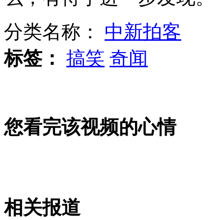
分类名称：
中新拍客
罗志祥不急于恋爱 怕妈妈和女友争风吃醋
标签：
搞笑
奇闻
中国小姐港赛区被炒作选手爆冷失冠
您看完该视频的心情
男子8楼坠落仅骨折 废弃轮胎保命
山西运城恶犬咬伤多人 警民合力深夜将其击毙
相关报道