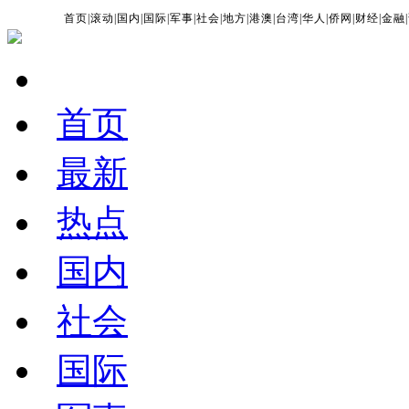
首页
|
滚动
|
国内
|
国际
|
军事
|
社会
|
地方
|
港澳
|
台湾
|
华人
|
侨网
|
财经
|
金融
|
首页
最新
热点
国内
社会
国际