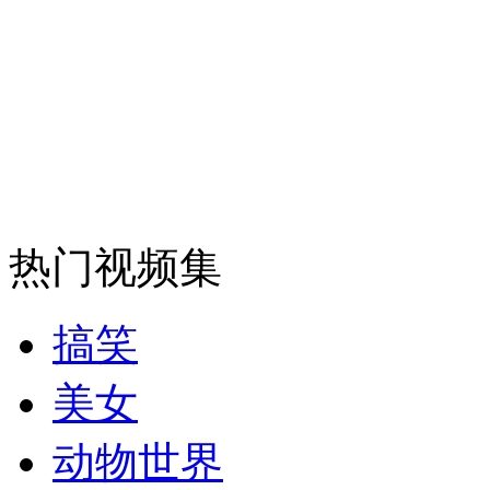
走！跟着总书记去植树
消防员救轻生者
花炮节热闹非凡
减压"枕头大战"
纽约上演“枕头大战”
热门视频集
司机酒驾遇交警 急速倒车逃窜
搞笑
美女
动物世界