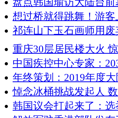
盘点韩国瑜访大陆台前
想过桥就得跳舞！游客
祁连山下玉石画师用废
重庆30层居民楼大火
中国疾控中心专家：203
年终策划：2019年度大陆
悼念冰桶挑战发起人 数百
韩国议会打起来了：选举