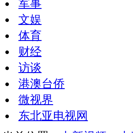
军事
文娱
体育
财经
访谈
港澳台侨
微视界
东北亚电视网