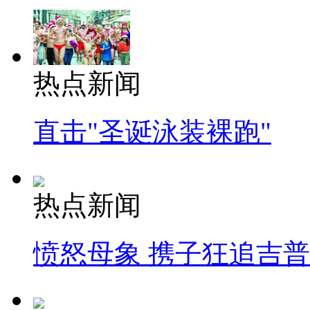
热点新闻
直击"圣诞泳装裸跑"
热点新闻
愤怒母象 携子狂追吉