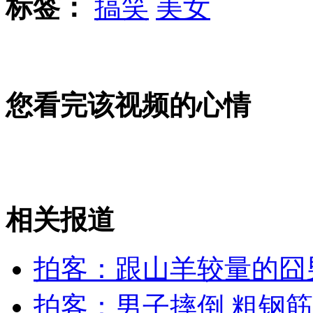
标签：
搞笑
美女
中国小姐港赛区被炒作选手爆冷失冠
您看完该视频的心情
男子8楼坠落仅骨折 废弃轮胎保命
相关报道
醉驾司机等红灯 一不留神睡着了
拍客：跟山羊较量的囧
山西运城恶犬咬伤多人 警民合力深夜将其击毙
拍客：男子摔倒 粗钢