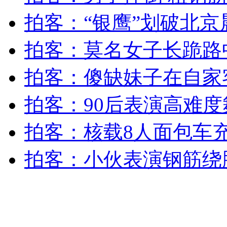
拍客：“银鹰”划破北京
女孩北京地铁殴打老人 痛下狠手拳打脚踢
拍客：莫名女子长跪路
无痛分娩是否安全 医生回应
拍客：傻缺妹子在自家
外交部：反对强权政治霸凌主义
拍客：90后表演高难
拍客：核载8人面包车充
外交部：有关国家言论片面不公正
拍客：小伙表演钢筋绕
安徽一实载49人客车翻车