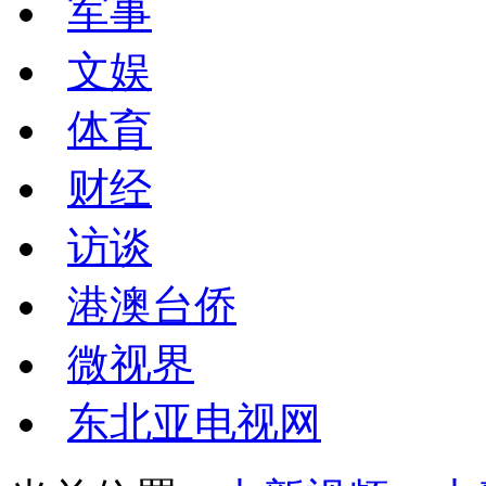
军事
文娱
体育
财经
访谈
港澳台侨
微视界
东北亚电视网