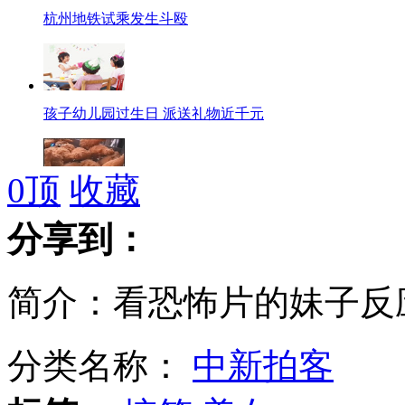
杭州地铁试乘发生斗殴
孩子幼儿园过生日 派送礼物近千元
0
顶
收藏
12岁女童每天吃鸡排导致尿毒症
分享到：
简介：看恐怖片的妹子反
蔡卓妍自曝40岁前结婚
分类名称：
中新拍客
罗志祥不急于恋爱 怕妈妈和女友争风吃醋