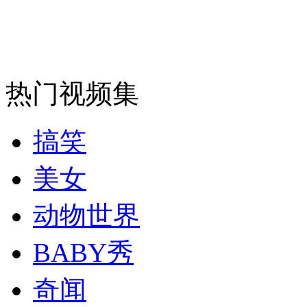
走！跟着总书记去植树
消防员救轻生者
花炮节热闹非凡
减压"枕头大战"
热门视频集
搞笑
纽约上演“枕头大战”
美女
司机酒驾遇交警 急速倒车逃窜
动物世界
BABY秀
奇闻