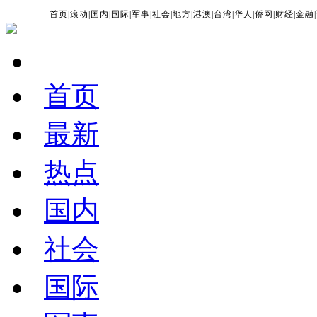
首页
|
滚动
|
国内
|
国际
|
军事
|
社会
|
地方
|
港澳
|
台湾
|
华人
|
侨网
|
财经
|
金融
|
首页
最新
热点
国内
社会
国际