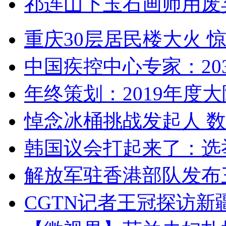
祁连山下玉石画师用废
重庆30层居民楼大火
中国疾控中心专家：203
年终策划：2019年度大陆
悼念冰桶挑战发起人 数百
韩国议会打起来了：选举
解放军驻香港部队发布三
CGTN记者王冠探访新疆