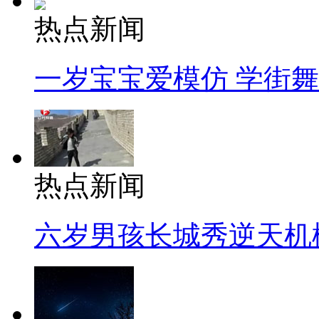
热点新闻
一岁宝宝爱模仿 学街
热点新闻
六岁男孩长城秀逆天机