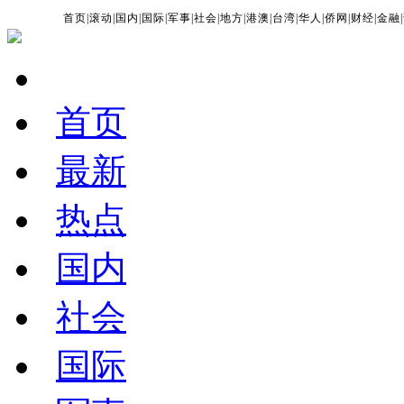
首页
|
滚动
|
国内
|
国际
|
军事
|
社会
|
地方
|
港澳
|
台湾
|
华人
|
侨网
|
财经
|
金融
|
首页
最新
热点
国内
社会
国际