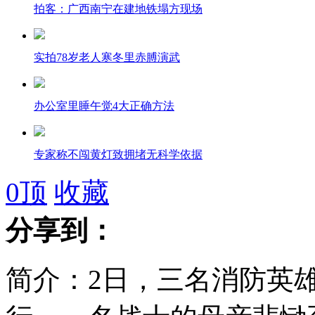
拍客：广西南宁在建地铁塌方现场
实拍78岁老人寒冬里赤膊演武
办公室里睡午觉4大正确方法
专家称不闯黄灯致拥堵无科学依据
0
顶
收藏
实拍男子醉酒后路边撒钱
分享到：
12岁男孩偷开警车撞上宝马
简介：2日，三名消防英
交通黄灯是中国人发明的