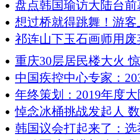
盘点韩国瑜访大陆台前
想过桥就得跳舞！游客
祁连山下玉石画师用废
重庆30层居民楼大火
中国疾控中心专家：203
年终策划：2019年度大陆
悼念冰桶挑战发起人 数百
韩国议会打起来了：选举