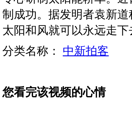
制成功。据发明者袁新道
太阳和风就可以永远走下
长治化工厂苯胺泄漏 为何5天后才公布？
分类名称：
中新拍客
山西运城恶犬咬伤多人 警民合力深夜将其击毙
女孩北京地铁殴打老人 痛下狠手拳打脚踢
您看完该视频的心情
无痛分娩是否安全 医生回应
外交部：反对强权政治霸凌主义