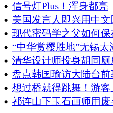
信号灯Plus！浑身都亮
美国发言人即兴用中文
现代密码学之父如何保
“中华赏樱胜地”无锡
清华设计师投身胡同厕
盘点韩国瑜访大陆台前
想过桥就得跳舞！游客
祁连山下玉石画师用废