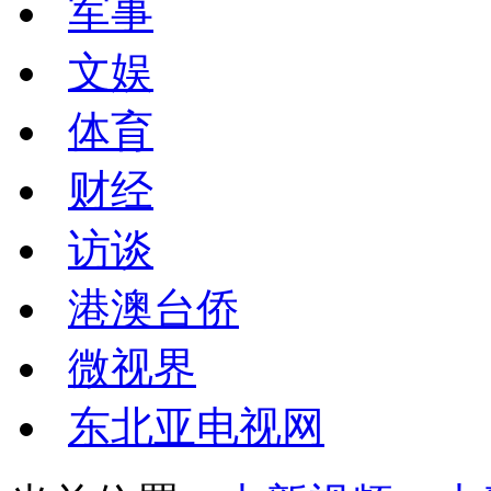
军事
文娱
体育
财经
访谈
港澳台侨
微视界
东北亚电视网