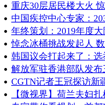
重庆30层居民楼大火
中国疾控中心专家：203
年终策划：2019年度大陆
悼念冰桶挑战发起人 数百
韩国议会打起来了：选举
解放军驻香港部队发布三
CGTN记者王冠探访新疆
【微视界】荷兰夫妇扎根青