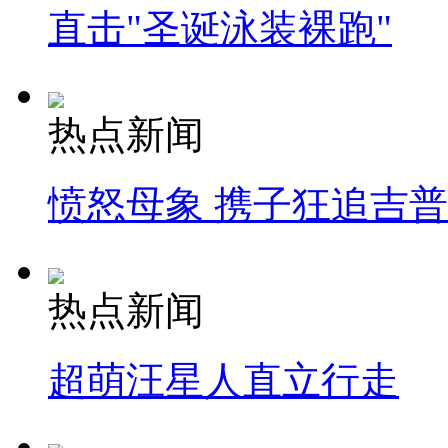
直击"圣诞泳装裸跑"
热点新闻
愤怒母象 携子狂追吉
热点新闻
超萌汪星人直立行走