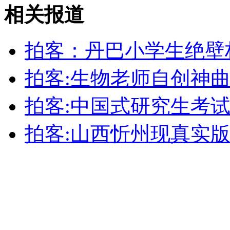
相关报道
外交部：有关国家言论片面不公正
拍客：丹巴小学生绝壁
安徽一实载49人客车翻车
拍客:生物老师自创神
拍客:中国式研究生考
走！跟着总书记去植树
拍客:山西忻州现真实版
消防员救轻生者
花炮节热闹非凡
减压"枕头大战"
纽约上演“枕头大战”