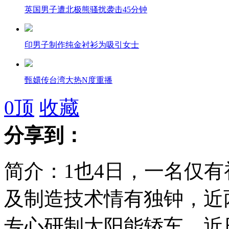
英国男子遭北极熊骚扰袭击45分钟
印男子制作纯金衬衫为吸引女士
甄嬛传台湾大热N度重播
0
顶
收藏
实拍路口闯红灯 轿车撞飞骑车人
分享到：
简介：1也4日，一名仅
初步核查长治一化工厂8.7吨苯胺流入浊漳河
及制造技术情有独钟，近
专心研制太阳能轿车。近
苯胺：农药重要原料 可致溶血性贫血