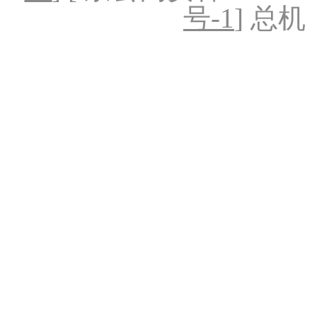
号-1
] 总机：