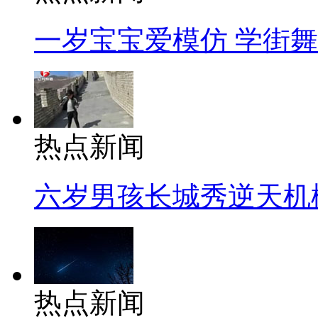
一岁宝宝爱模仿 学街
热点新闻
六岁男孩长城秀逆天机
热点新闻