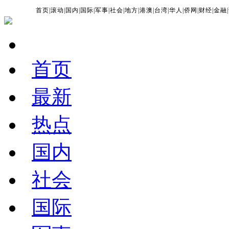
首页
|
滚动
|
国内
|
国际
|
军事
|
社会
|
地方
|
港澳
|
台湾
|
华人
|
侨网
|
财经
|
金融
|
首页
最新
热点
国内
社会
国际