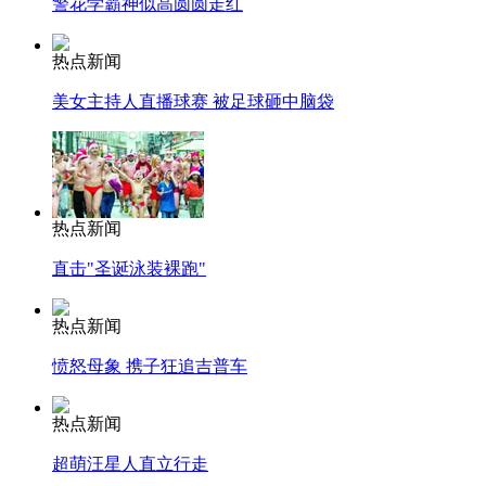
警花学霸神似高圆圆走红
热点新闻
美女主持人直播球赛 被足球砸中脑袋
热点新闻
直击"圣诞泳装裸跑"
热点新闻
愤怒母象 携子狂追吉普车
热点新闻
超萌汪星人直立行走