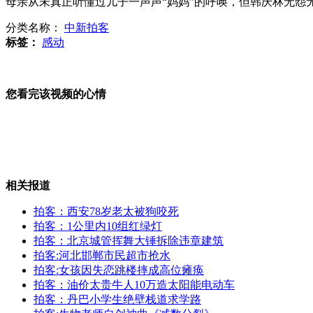
母亲从未真正听懂过儿子一声声“妈妈”的呼唤，但韩庆林无怨
分类名称：
中新拍客
公交追尾泔水车 乘客满身污秽
标签：
感动
广州公办幼儿园将退捐资助学款
您看完该视频的心情
囚犯驯猫帮其越狱 身绑刀片电钻
相关报道
“芭迪”又有包查出不合格
拍客：西安78岁老太被狗咬死
拍客：1公里内10组红绿灯
拍客：北京城管挥舞大锤拆除违章建筑
山西运城恶犬咬伤多人 警民合力深夜将其击毙
拍客:河北邯郸市民超市抢水
拍客:女孩因失恋跳楼摔成高位瘫痪
拍客：油价太贵牛人10万造太阳能电动车
拍客：丹巴小学生绝壁栈道求学路