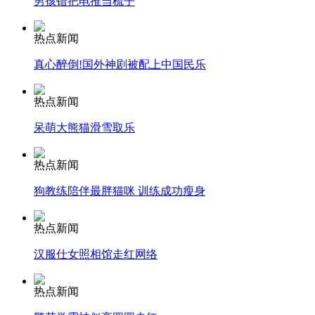
男孩错把电推当梳子
消防员救轻生者
花炮节热闹非凡
减压"枕头大战"
热点新闻
真心醉倒!国外神剧被配上中国民乐
热点新闻
纽约上演“枕头大战”
呆萌大熊猫滑雪取乐
热点新闻
司机酒驾遇交警 急速倒车逃窜
狗教练陪伴最胖猫咪 训练成功瘦身
热点新闻
汉服仕女照相馆走红网络
热点新闻