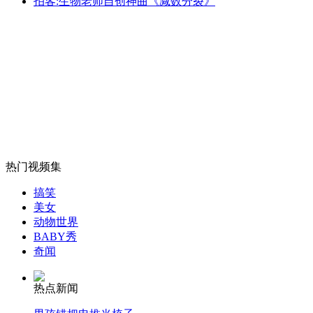
拍客:生物老师自创神曲《减数分裂》
女孩北京地铁殴打老人 痛下狠手拳打脚踢
无痛分娩是否安全 医生回应
外交部：反对强权政治霸凌主义
外交部：有关国家言论片面不公正
热门视频集
搞笑
美女
动物世界
安徽一实载49人客车翻车
BABY秀
奇闻
热点新闻
走！跟着总书记去植树