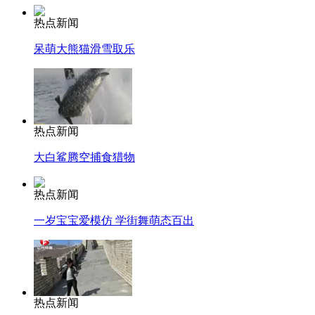
热点新闻
呆萌大熊猫滑雪取乐
热点新闻
大白鲨腾空捕食猎物
热点新闻
一岁宝宝爱模仿 学街舞萌态百出
热点新闻