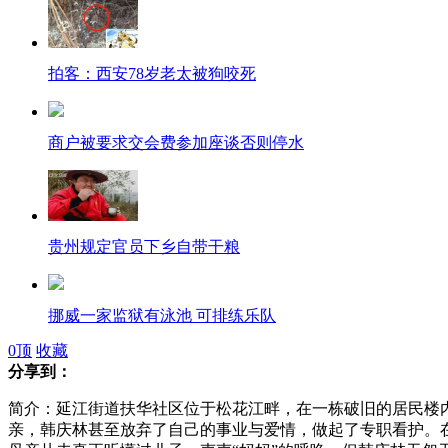
拍客：西安78岁老太被狗咬死
商户被要求交会费参加座谈否则停水
贵州规定官员下乡自带干粮
挪威一家监狱有泳池 可排练乐队
0
顶
收藏
分享到：
简介：延江街道扶华社区位于松花江畔，在一栋破旧的居民楼内，
英国美女模特主管转行保护白狮
亲，韩庆林甚至放弃了自己的事业与爱情，做起了专职看护。