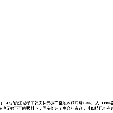
43岁的江城孝子韩庆林无微不至地照顾病母14年。从1998
在他无微不至的照料下，母亲创造了生命的奇迹，其四肢已略有感