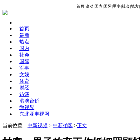
首页
|
滚动
|
国内
|
国际
|
军事
|
社会
|
地方
|
首页
最新
热点
国内
社会
国际
军事
文娱
体育
财经
访谈
港澳台侨
微视界
东北亚电视网
当前位置：
中新视频
>
中新拍客
>
正文