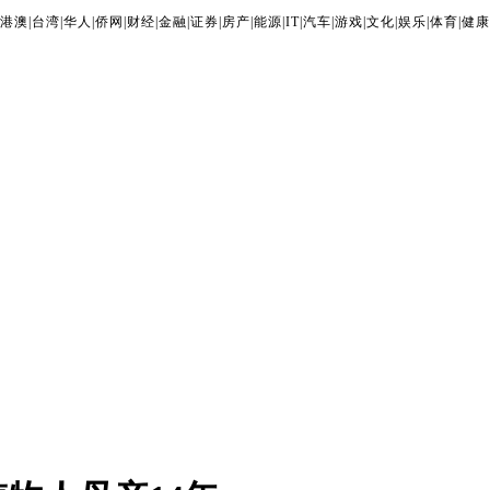
港澳
|
台湾
|
华人
|
侨网
|
财经
|
金融
|
证券
|
房产
|
能源
|
IT
|
汽车
|
游戏
|
文化
|
娱乐
|
体育
|
健康