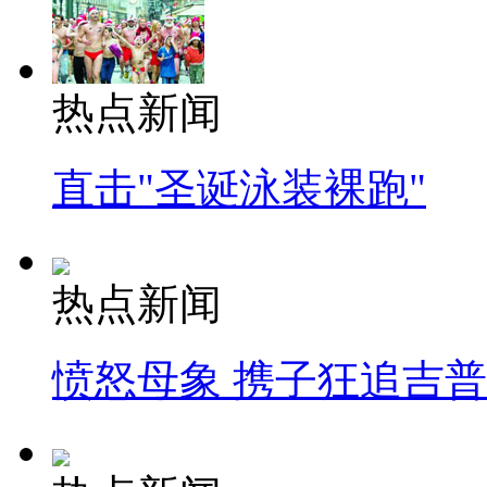
热点新闻
直击"圣诞泳装裸跑"
热点新闻
愤怒母象 携子狂追吉