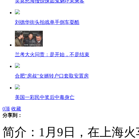
吴莫愁海报惊悚如鬼魅吓呆乘客
刘德华街头拍戏单手倒车耍酷
兰考大火问责：是开始，不是结束
合肥"房叔"女婿转户口套取安置房
美国一彩民中奖后中毒身亡
0
顶
收藏
分享到：
3幼儿园年耗公款2776万 仅招公职人员子女
简介：1月9日，在上海