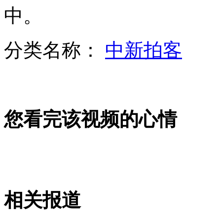
记者扮流浪汉进救助站遭围殴
中。
郭晶晶露面笑谈婚变传闻
分类名称：
中新拍客
“古城钟楼”“铛铛铛”不是人敲是程序
山西运城恶犬咬伤多人 警民合力深夜将其击毙
您看完该视频的心情
女孩北京地铁殴打老人 痛下狠手拳打脚踢
无痛分娩是否安全 医生回应
相关报道