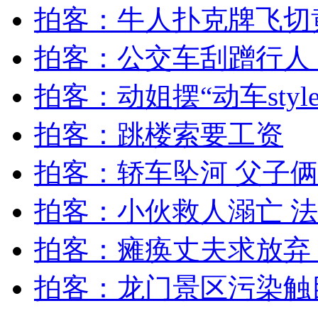
外交部：反对强权政治霸凌主义
拍客：牛人扑克牌飞切
拍客：公交车刮蹭行人
外交部：有关国家言论片面不公正
拍客：动姐摆“动车style
拍客：跳楼索要工资
安徽一实载49人客车翻车
拍客：轿车坠河 父子
拍客：小伙救人溺亡 法
走！跟着总书记去植树
拍客：瘫痪丈夫求放弃
消防员救轻生者
花炮节热闹非凡
减压"枕头大战"
拍客：龙门景区污染触