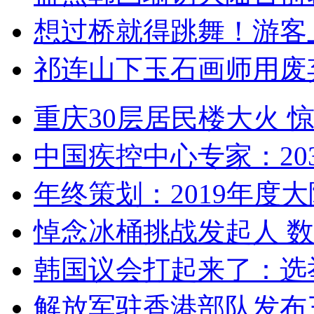
想过桥就得跳舞！游客
祁连山下玉石画师用废
重庆30层居民楼大火
中国疾控中心专家：203
年终策划：2019年度大陆
悼念冰桶挑战发起人 数百
韩国议会打起来了：选举
解放军驻香港部队发布三