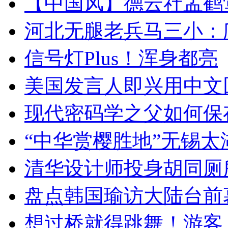
【中国风】德云社孟鹤
河北无腿老兵马三小：爬
信号灯Plus！浑身都亮
美国发言人即兴用中文
现代密码学之父如何保
“中华赏樱胜地”无锡
清华设计师投身胡同厕
盘点韩国瑜访大陆台前
想过桥就得跳舞！游客