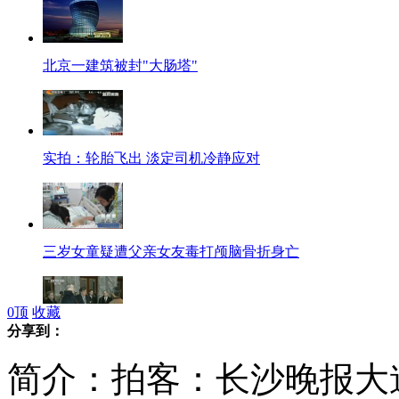
北京一建筑被封"大肠塔"
实拍：轮胎飞出 淡定司机冷静应对
三岁女童疑遭父亲女友毒打颅脑骨折身亡
0
顶
收藏
分享到：
美前州长一行离开平壤前往北京
简介：拍客：长沙晚报大