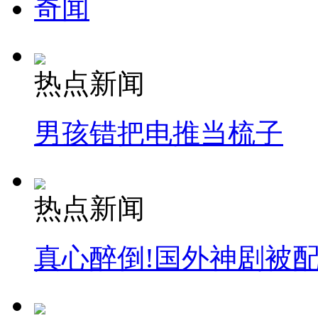
奇闻
热点新闻
男孩错把电推当梳子
热点新闻
真心醉倒!国外神剧被