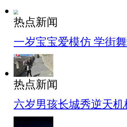
热点新闻
一岁宝宝爱模仿 学街
热点新闻
六岁男孩长城秀逆天机