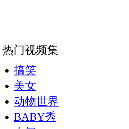
安徽一实载49人客车翻车
热门视频集
走！跟着总书记去植树
消防员救轻生者
花炮节热闹非凡
减压"枕头大战"
搞笑
美女
动物世界
纽约上演“枕头大战”
BABY秀
司机酒驾遇交警 急速倒车逃窜