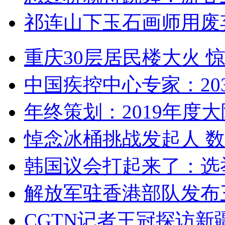
祁连山下玉石画师用废
重庆30层居民楼大火
中国疾控中心专家：203
年终策划：2019年度大陆
悼念冰桶挑战发起人 数百
韩国议会打起来了：选举
解放军驻香港部队发布三
CGTN记者王冠探访新疆