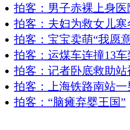
实拍郑州红灯"玩倒立" 行人迷茫
拍客：男子赤裸上身医
拍客：夫妇为救女儿寒
山西运城恶犬咬伤多人 警民合力深夜将其击毙
拍客：宝宝卖萌“我愿意
拍客：运煤车连撞13车
女孩北京地铁殴打老人 痛下狠手拳打脚踢
拍客：记者卧底救助站
无痛分娩是否安全 医生回应
拍客：上海铁路南站一
外交部：反对强权政治霸凌主义
拍客：“脑瘫弃婴王国”
外交部：有关国家言论片面不公正