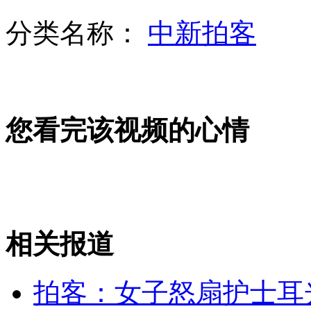
分类名称：
中新拍客
卫生部细化医改指标 新农合人均筹资标准达340元
2012我国教育投入首次达标 关注弱势群体
您看完该视频的心情
"高度重视"入选最反感官话套话
相关报道
昆明地铁脱轨事故 记者探访发现隧道多处损坏
拍客：女子怒扇护士耳