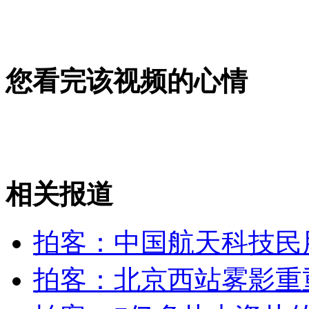
外交部：反对强权政治霸凌主义
外交部：有关国家言论片面不公正
您看完该视频的心情
安徽一实载49人客车翻车
相关报道
走！跟着总书记去植树
拍客：中国航天科技民
消防员救轻生者
花炮节热闹非凡
减压"枕头大战"
拍客：北京西站雾影重