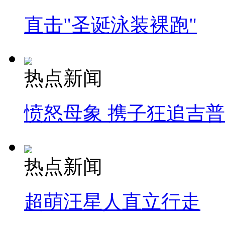
直击"圣诞泳装裸跑"
热点新闻
愤怒母象 携子狂追吉
热点新闻
超萌汪星人直立行走