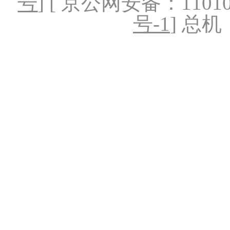
号
] [ 京公网安备：1101020
号-1
] 总机：