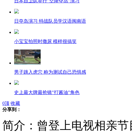
日本自卫队举行"空降夺岛"演习
日夺岛演习 特战队员学汉语闽南语
小宝宝拍照时撒尿 模样很搞笑
男子跳入虎穴 称为测试自己恐惧感
史上最大牌最抢镜"打酱油"角色
0
顶
收藏
分享到：
凯特王妃首幅宫廷画像惹争议
简介：曾登上电视相亲节