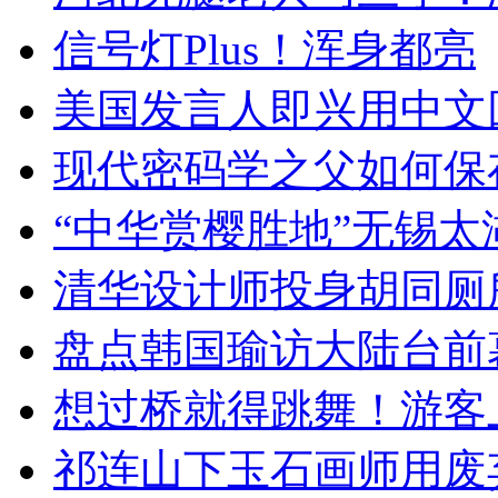
信号灯Plus！浑身都亮
美国发言人即兴用中文
现代密码学之父如何保
“中华赏樱胜地”无锡
清华设计师投身胡同厕
盘点韩国瑜访大陆台前
想过桥就得跳舞！游客
祁连山下玉石画师用废