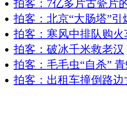
拍客：7亿多片古瓷片的
纽约上演“枕头大战”
拍客：北京“大肠塔”引
司机酒驾遇交警 急速倒车逃窜
拍客：寒风中排队购火
拍客：破冰千米救老汉
拍客：毛毛虫“自杀” 
拍客：出租车撞倒路边