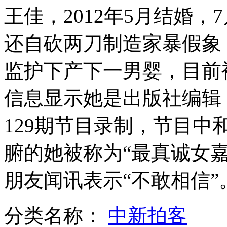
周立波微博暗讽徐峥与网友互骂
王佳，2012年5月结婚
还自砍两刀制造家暴假象
揭阳市借孤儿应付检查:不负责任
监护下产下一男婴，目前
网友自创大雾版<北京北京>爆红
信息显示她是出版社编辑
山西运城恶犬咬伤多人 警民合力深夜将其击毙
129期节目录制，节目
腑的她被称为“最真诚女
女孩北京地铁殴打老人 痛下狠手拳打脚踢
朋友闻讯表示“不敢相信”
无痛分娩是否安全 医生回应
分类名称：
中新拍客