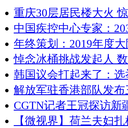
重庆30层居民楼大火
中国疾控中心专家：203
年终策划：2019年度大陆
悼念冰桶挑战发起人 数百
韩国议会打起来了：选举
解放军驻香港部队发布三
CGTN记者王冠探访新疆
【微视界】荷兰夫妇扎根青