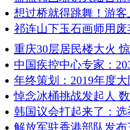
想过桥就得跳舞！游客
祁连山下玉石画师用废
重庆30层居民楼大火
中国疾控中心专家：203
年终策划：2019年度大陆
悼念冰桶挑战发起人 数百
韩国议会打起来了：选举
解放军驻香港部队发布三