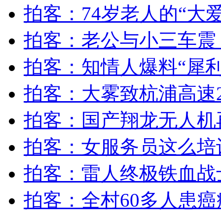
矿难后老父亲为救儿子三进险境
拍客：74岁老人的“大
拍客：老公与小三车震
山西运城恶犬咬伤多人 警民合力深夜将其击毙
拍客：知情人爆料“犀
拍客：大雾致杭浦高速
女孩北京地铁殴打老人 痛下狠手拳打脚踢
拍客：国产翔龙无人机
无痛分娩是否安全 医生回应
拍客：女服务员这么培训
外交部：反对强权政治霸凌主义
拍客：雷人终极铁血战
外交部：有关国家言论片面不公正
拍客：全村60多人患癌