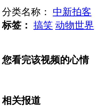
分类名称：
中新拍客
支付宝发布2012年网民对账单
标签：
搞笑
动物世界
揭阳借孤儿应付检查 民政局长被免
您看完该视频的心情
澳小伙变性成美女 三千照片全记录
韩"罗老"号将于30日再发射
相关报道