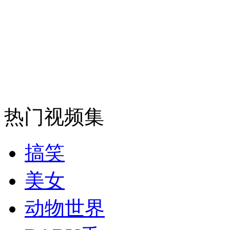
安徽一实载49人客车翻车
走！跟着总书记去植树
热门视频集
消防员救轻生者
花炮节热闹非凡
减压"枕头大战"
搞笑
美女
纽约上演“枕头大战”
动物世界
司机酒驾遇交警 急速倒车逃窜