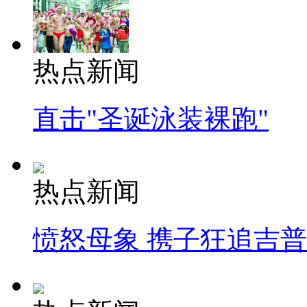
热点新闻
直击"圣诞泳装裸跑"
热点新闻
愤怒母象 携子狂追吉