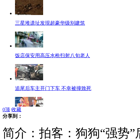
三星堆遗址发现超豪华级别建筑
饭店保安用高压水枪扫射八旬老人
追尾后车主开门下车 不幸被撞致死
0
顶
收藏
分享到：
春晚终审：赵本山"圆梦"牵手倪萍
简介：拍客：狗狗“强势”