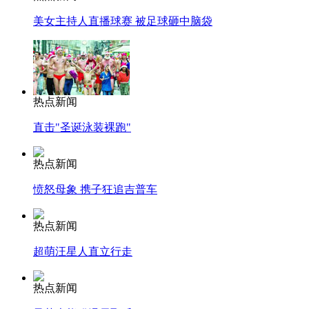
美女主持人直播球赛 被足球砸中脑袋
热点新闻
直击"圣诞泳装裸跑"
热点新闻
愤怒母象 携子狂追吉普车
热点新闻
超萌汪星人直立行走
热点新闻