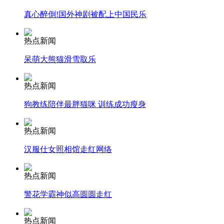
真心醉倒!国外神剧被配上中国民乐
热点新闻
纽约上演“枕头大战”
呆萌大熊猫滑雪取乐
司机酒驾遇交警 急速倒车逃窜
热点新闻
狗教练陪伴最胖猫咪 训练成功瘦身
热点新闻
汉服仕女照相馆走红网络
热点新闻
警花学霸神似高圆圆走红
热点新闻