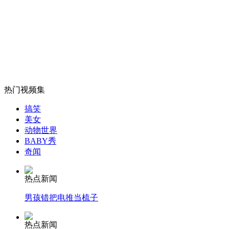
无痛分娩是否安全 医生回应
外交部：反对强权政治霸凌主义
外交部：有关国家言论片面不公正
热门视频集
搞笑
美女
安徽一实载49人客车翻车
动物世界
BABY秀
奇闻
热点新闻
走！跟着总书记去植树
男孩错把电推当梳子
消防员救轻生者
花炮节热闹非凡
减压"枕头大战"
热点新闻