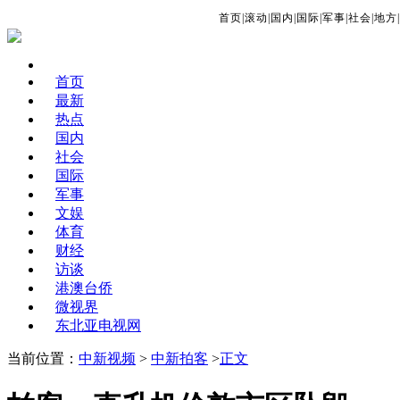
首页
|
滚动
|
国内
|
国际
|
军事
|
社会
|
地方
|
首页
最新
热点
国内
社会
国际
军事
文娱
体育
财经
访谈
港澳台侨
微视界
东北亚电视网
当前位置：
中新视频
>
中新拍客
>
正文