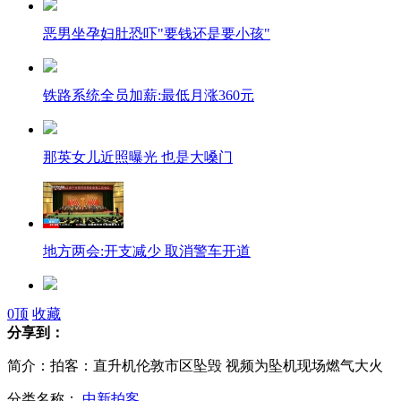
恶男坐孕妇肚恐吓"要钱还是要小孩"
铁路系统全员加薪:最低月涨360元
那英女儿近照曝光 也是大嗓门
地方两会:开支减少 取消警车开道
大用集团被曝加工病死鸡卖给洋快餐
0
顶
收藏
分享到：
简介：拍客：直升机伦敦市区坠毁 视频为坠机现场燃气大火
男子欲拍照赞城管 不料城管抢手机
分类名称：
中新拍客