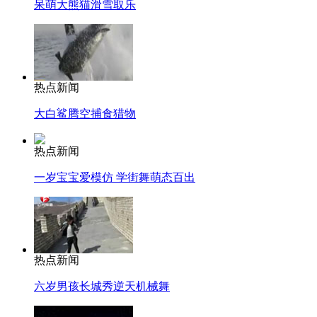
呆萌大熊猫滑雪取乐
热点新闻
大白鲨腾空捕食猎物
热点新闻
一岁宝宝爱模仿 学街舞萌态百出
热点新闻
六岁男孩长城秀逆天机械舞