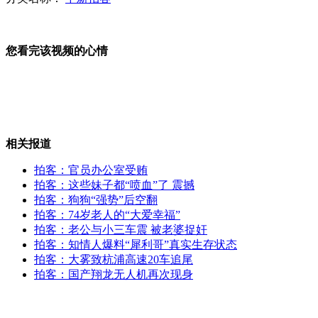
铁道部专家:座位对车票价格影响不大
您看完该视频的心情
贵阳铁路枢纽一隧道口塌方致2死1伤
相关报道
寿衣店公交站挂花圈做广告引热议
拍客：官员办公室受贿
拍客：这些妹子都“喷血”了 震撼
拍客：狗狗“强势”后空翻
山西运城恶犬咬伤多人 警民合力深夜将其击毙
拍客：74岁老人的“大爱幸福”
拍客：老公与小三车震 被老婆捉奸
拍客：知情人爆料“犀利哥”真实生存状态
拍客：大雾致杭浦高速20车追尾
女孩北京地铁殴打老人 痛下狠手拳打脚踢
拍客：国产翔龙无人机再次现身