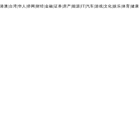
港澳
|
台湾
|
华人
|
侨网
|
财经
|
金融
|
证券
|
房产
|
能源
|
IT
|
汽车
|
游戏
|
文化
|
娱乐
|
体育
|
健康