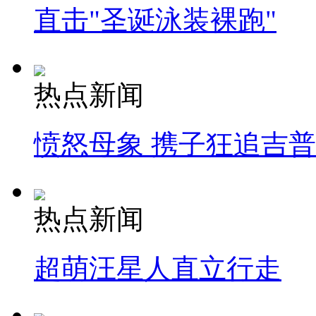
直击"圣诞泳装裸跑"
热点新闻
愤怒母象 携子狂追吉
热点新闻
超萌汪星人直立行走