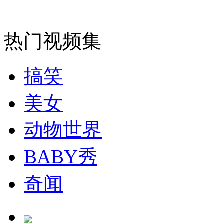
走！跟着总书记去植树
热门视频集
消防员救轻生者
花炮节热闹非凡
减压"枕头大战"
搞笑
纽约上演“枕头大战”
美女
动物世界
司机酒驾遇交警 急速倒车逃窜
BABY秀
奇闻