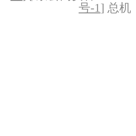
号-1
] 总机：