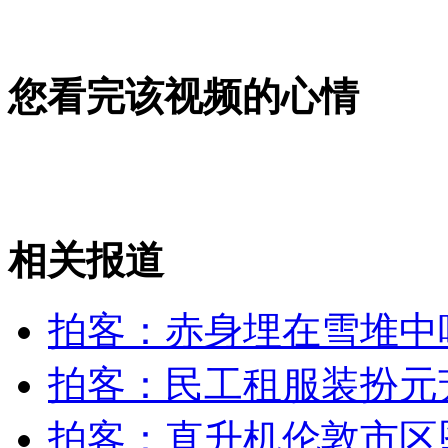
您看完该视频的心情
黑心老板用秘鲁币冒充欧元发工资
老板违规用麻刚沙盖楼称国人不怕悬
相关报道
韩国“罗老”号将于30日再发射
拍客：赤身埋在雪堆中
拍客：民工租服装扮元
山西运城恶犬咬伤多人 警民合力深夜将其击毙
拍客：直升机伦敦市区