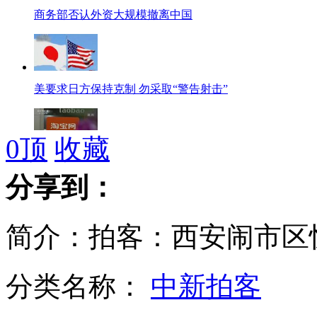
商务部否认外资大规模撤离中国
美要求日方保持克制 勿采取“警告射击”
0
顶
收藏
马云将辞去阿里巴巴集团CEO
分享到：
简介：拍客：西安闹市区
日本防卫大臣要求那霸基地加强应对
分类名称：
中新拍客
伦敦直升机空难罪魁或为大雾天气