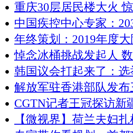
重庆30层居民楼大火
中国疾控中心专家：203
年终策划：2019年度大陆
悼念冰桶挑战发起人 数百
韩国议会打起来了：选举
解放军驻香港部队发布三
CGTN记者王冠探访新疆
【微视界】荷兰夫妇扎根青