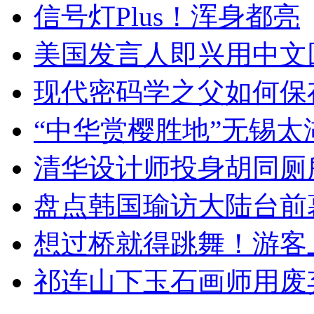
信号灯Plus！浑身都亮
美国发言人即兴用中文
现代密码学之父如何保
“中华赏樱胜地”无锡
清华设计师投身胡同厕
盘点韩国瑜访大陆台前
想过桥就得跳舞！游客
祁连山下玉石画师用废