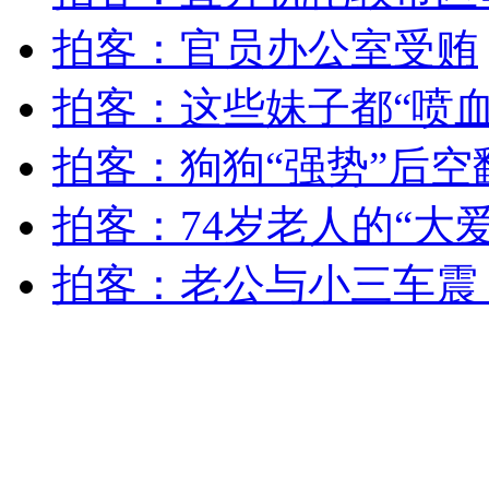
女孩北京地铁殴打老人 痛下狠手拳打脚踢
拍客：官员办公室受贿
拍客：这些妹子都“喷血
无痛分娩是否安全 医生回应
拍客：狗狗“强势”后空
外交部：反对强权政治霸凌主义
拍客：74岁老人的“大
外交部：有关国家言论片面不公正
拍客：老公与小三车震
安徽一实载49人客车翻车