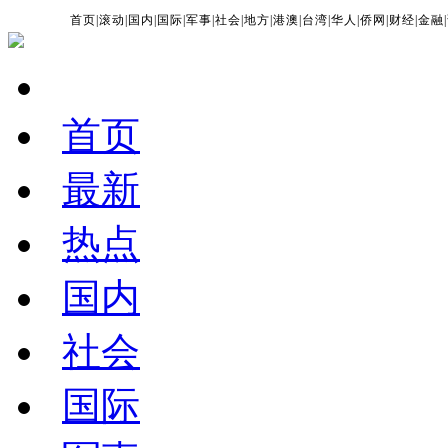
首页
|
滚动
|
国内
|
国际
|
军事
|
社会
|
地方
|
港澳
|
台湾
|
华人
|
侨网
|
财经
|
金融
|
首页
最新
热点
国内
社会
国际