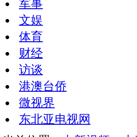
军事
文娱
体育
财经
访谈
港澳台侨
微视界
东北亚电视网