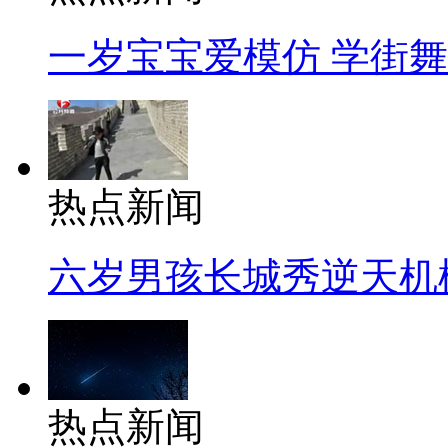
一岁宝宝爱模仿 学街
热点新闻
六岁男孩长城秀逆天机
热点新闻