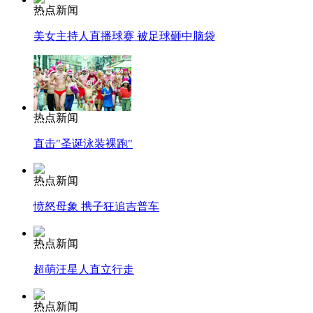
热点新闻
美女主持人直播球赛 被足球砸中脑袋
热点新闻
直击"圣诞泳装裸跑"
热点新闻
愤怒母象 携子狂追吉普车
热点新闻
超萌汪星人直立行走
热点新闻