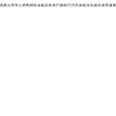
港澳
|
台湾
|
华人
|
侨网
|
财经
|
金融
|
证券
|
房产
|
能源
|
IT
|
汽车
|
游戏
|
文化
|
娱乐
|
体育
|
健康