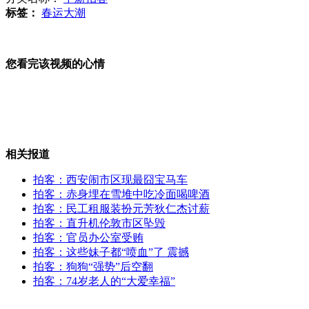
标签：
春运大潮
马云将辞去阿里巴巴集团CEO
您看完该视频的心情
日本防卫大臣要求那霸基地加强应对
相关报道
伦敦直升机空难罪魁或为大雾天气
拍客：西安闹市区现最囧宝马车
拍客：赤身埋在雪堆中吃冷面喝啤酒
拍客：民工租服装扮元芳狄仁杰讨薪
拍客：直升机伦敦市区坠毁
拍客：官员办公室受贿
黑心老板用秘鲁币冒充欧元发工资
拍客：这些妹子都“喷血”了 震撼
拍客：狗狗“强势”后空翻
拍客：74岁老人的“大爱幸福”