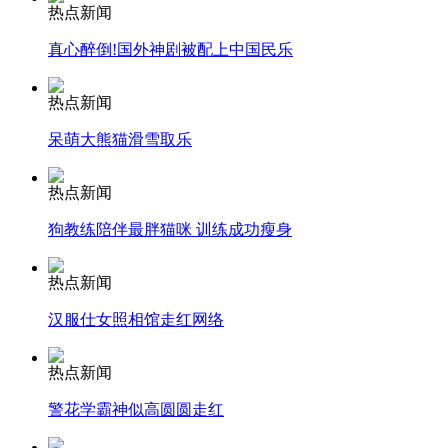
热点新闻
安徽一实载49人客车翻车
真心醉倒!国外神剧被配上中国民乐
热点新闻
呆萌大熊猫滑雪取乐
走！跟着总书记去植树
热点新闻
狗教练陪伴最胖猫咪 训练成功瘦身
消防员救轻生者
花炮节热闹非凡
减压"枕头大战"
热点新闻
汉服仕女照相馆走红网络
纽约上演“枕头大战”
热点新闻
警花学霸神似高圆圆走红
司机酒驾遇交警 急速倒车逃窜