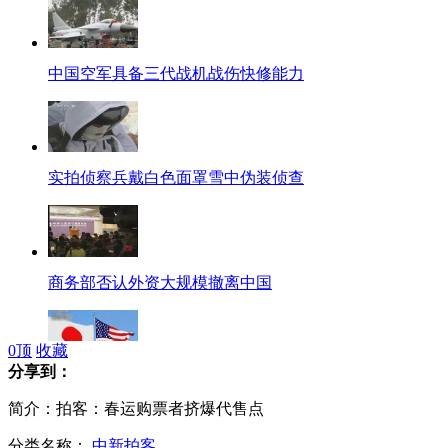
中国空军具备三代战机战伤快修能力
实拍侦察兵戴白色面罩雪中伪装侦查
商务部否认外资大规模撤离中国
0
顶
收藏
分享到：
美要求日方保持克制 勿采取“警告射击”
简介：拍客：春运购票者挤爆代售点
分类名称：
中新拍客