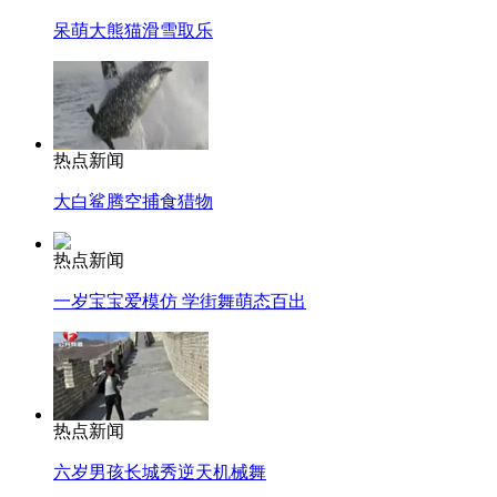
呆萌大熊猫滑雪取乐
热点新闻
大白鲨腾空捕食猎物
热点新闻
一岁宝宝爱模仿 学街舞萌态百出
热点新闻
六岁男孩长城秀逆天机械舞