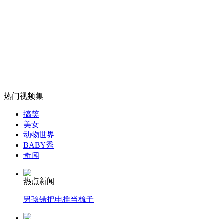
老板违规用麻刚沙盖楼称国人不怕悬
山西运城恶犬咬伤多人 警民合力深夜将其击毙
女孩北京地铁殴打老人 痛下狠手拳打脚踢
热门视频集
搞笑
无痛分娩是否安全 医生回应
美女
动物世界
BABY秀
奇闻
外交部：反对强权政治霸凌主义
热点新闻
外交部：有关国家言论片面不公正
男孩错把电推当梳子