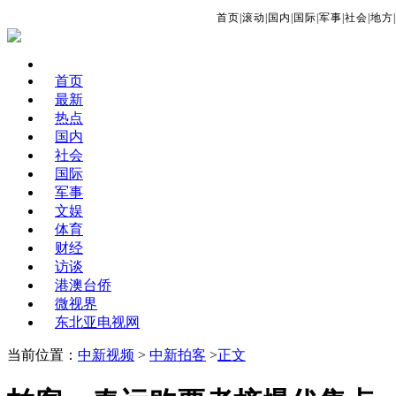
首页
|
滚动
|
国内
|
国际
|
军事
|
社会
|
地方
|
首页
最新
热点
国内
社会
国际
军事
文娱
体育
财经
访谈
港澳台侨
微视界
东北亚电视网
当前位置：
中新视频
>
中新拍客
>
正文