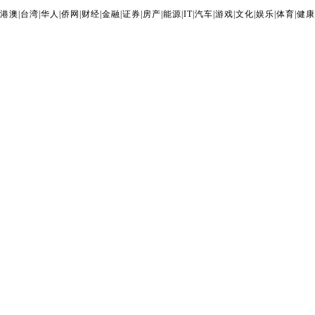
港澳
|
台湾
|
华人
|
侨网
|
财经
|
金融
|
证券
|
房产
|
能源
|
IT
|
汽车
|
游戏
|
文化
|
娱乐
|
体育
|
健康