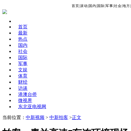
首页
|
滚动
|
国内
|
国际
|
军事
|
社会
|
地方
|
首页
最新
热点
国内
社会
国际
军事
文娱
体育
财经
访谈
港澳台侨
微视界
东北亚电视网
当前位置：
中新视频
>
中新拍客
>
正文