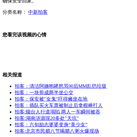
确保安全回家。
分类名称：
中新拍客
陕西神木“房姐”事件疑点重重
您看完该视频的心情
少年持枪行凶 5人中枪身亡
山西运城恶犬咬伤多人 警民合力深夜将其击毙
相关报道
拍客：清洁阿姨咆哮怒骂90后MM乱扔垃圾
拍客：一块剪成两半坐公交
女孩北京地铁殴打老人 痛下狠手拳打脚踢
拍客：保安被"女鬼"吓得瘫坐在地
拍客：插队买火车票被制止后拿棍棒打人
拍客:烟台人行道塌陷 两人一车瞬间被吞
无痛分娩是否安全 医生回应
拍客:湖南涟源现20多处"天坑"
拍客：六旬励志婆婆变身“美少女”
拍客:北京市民腊八节喝腊八粥火爆现场