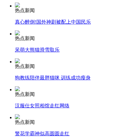
纽约上演“枕头大战”
热点新闻
真心醉倒!国外神剧被配上中国民乐
司机酒驾遇交警 急速倒车逃窜
热点新闻
呆萌大熊猫滑雪取乐
热点新闻
狗教练陪伴最胖猫咪 训练成功瘦身
热点新闻
汉服仕女照相馆走红网络
热点新闻
警花学霸神似高圆圆走红