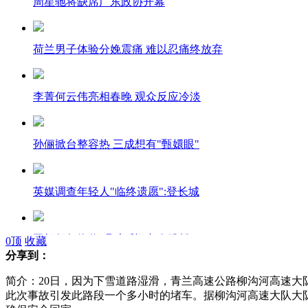
周星驰将缺席广东政协开幕
荷兰男子体验分娩震痛 难以忍痛终放弃
李菁何云伟亮相春晚 观众反应冷淡
孙俪掀台整容热 三成想有"甄嬛眼"
英媒调查年轻人"临终遗愿":登长城
司机领年终奖 喝醉后疑兴奋跳桥
0
顶
收藏
分享到：
简介：20日，因为下雪道路湿滑，青兰高速公路柳沟河高速大
老板发轿车 途中未挂牌被扣12分
此次事故引发此路段一个多小时的堵车。据柳沟河高速大队大