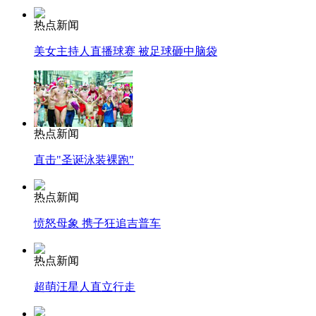
热点新闻
美女主持人直播球赛 被足球砸中脑袋
热点新闻
直击"圣诞泳装裸跑"
热点新闻
愤怒母象 携子狂追吉普车
热点新闻
超萌汪星人直立行走