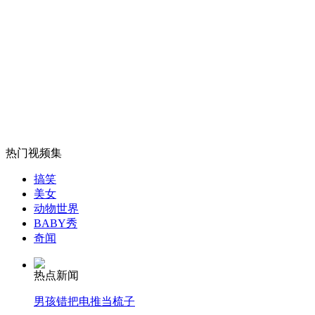
外交部：反对强权政治霸凌主义
外交部：有关国家言论片面不公正
安徽一实载49人客车翻车
热门视频集
搞笑
美女
走！跟着总书记去植树
动物世界
BABY秀
奇闻
消防员救轻生者
花炮节热闹非凡
减压"枕头大战"
热点新闻
男孩错把电推当梳子