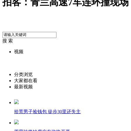
拍客：青兰高速7车连环撞现场
搜 索
视频
分类浏览
大家都在看
最新视频
拾荒男子捡钱包 徒步30里还失主