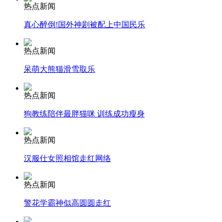
热点新闻
安徽一实载49人客车翻车
真心醉倒!国外神剧被配上中国民乐
热点新闻
呆萌大熊猫滑雪取乐
走！跟着总书记去植树
热点新闻
狗教练陪伴最胖猫咪 训练成功瘦身
消防员救轻生者
花炮节热闹非凡
减压"枕头大战"
热点新闻
汉服仕女照相馆走红网络
纽约上演“枕头大战”
热点新闻
警花学霸神似高圆圆走红
司机酒驾遇交警 急速倒车逃窜