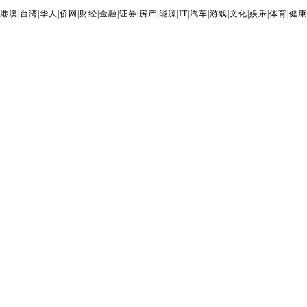
港澳
|
台湾
|
华人
|
侨网
|
财经
|
金融
|
证券
|
房产
|
能源
|
IT
|
汽车
|
游戏
|
文化
|
娱乐
|
体育
|
健康