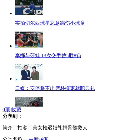
实拍切尔西球星恶意踢伤小球童
李娜与莎娃 13次交手曾5胜8负
日媒：安倍将不出席朴槿惠就职典礼
0
顶
收藏
分享到：
俄海军将在地中海进行射击演习
简介：拍客：美女推迟婚礼捐骨髓救人
分类名称：
中新拍客