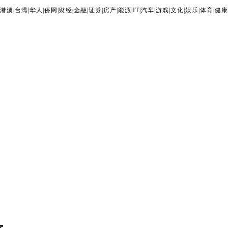
港澳
|
台湾
|
华人
|
侨网
|
财经
|
金融
|
证券
|
房产
|
能源
|
IT
|
汽车
|
游戏
|
文化
|
娱乐
|
体育
|
健康