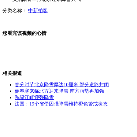
分类名称：
中新拍客
大叔地铁内为瞌睡阿姨撑伞挡风
您看完该视频的心情
车夫揽生意拼新意 三轮车装Wifi
央视记者亲历伊首都巴格达爆炸瞬间
相关报道
春分时节北京降雪厚达10厘米 部分道路封闭
黄渤微博曝一次性筷子遇水变黄
倒春寒来临北方迎来降雪 南方雨势再加强
鸭绿江畔迎强降雪
法国：19个省份因强降雪维持橙色警戒状态
周正龙出狱坚持寻虎 山中布相机阵
山西运城恶犬咬伤多人 警民合力深夜将其击毙