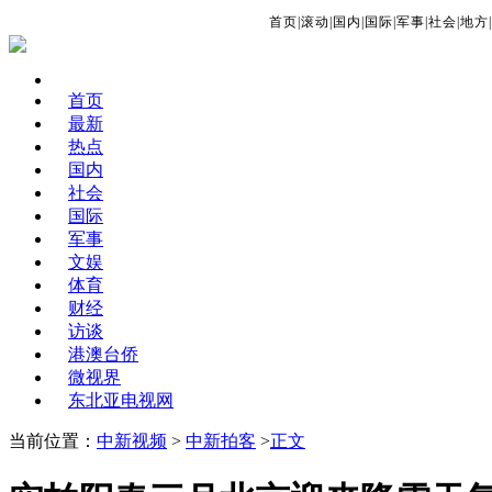
首页
|
滚动
|
国内
|
国际
|
军事
|
社会
|
地方
|
首页
最新
热点
国内
社会
国际
军事
文娱
体育
财经
访谈
港澳台侨
微视界
东北亚电视网
当前位置：
中新视频
>
中新拍客
>
正文