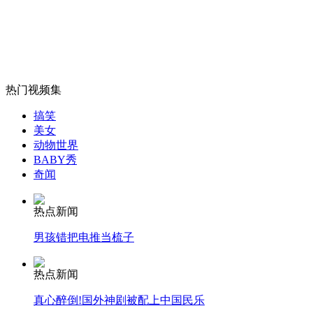
女孩北京地铁殴打老人 痛下狠手拳打脚踢
热门视频集
无痛分娩是否安全 医生回应
搞笑
美女
动物世界
外交部：反对强权政治霸凌主义
BABY秀
奇闻
外交部：有关国家言论片面不公正
热点新闻
男孩错把电推当梳子
安徽一实载49人客车翻车
热点新闻
真心醉倒!国外神剧被配上中国民乐