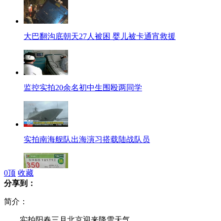
大巴翻沟底朝天27人被困 婴儿被卡通宵救援
监控实拍20余名初中生围殴两同学
实拍南海舰队出海演习搭载陆战队员
0
顶
收藏
分享到：
北京五道口房价逼近10万一平
简介：
实拍阳春三月北京迎来降雪天气