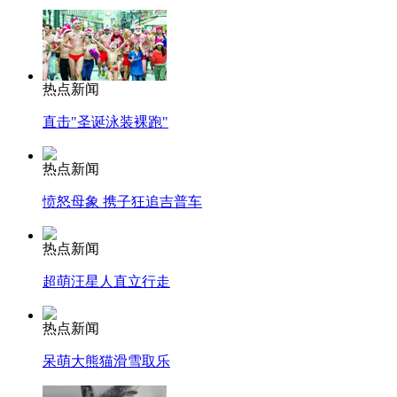
热点新闻
直击"圣诞泳装裸跑"
热点新闻
愤怒母象 携子狂追吉普车
热点新闻
超萌汪星人直立行走
热点新闻
呆萌大熊猫滑雪取乐