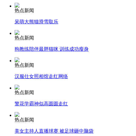
热点新闻
走！跟着总书记去植树
呆萌大熊猫滑雪取乐
消防员救轻生者
花炮节热闹非凡
减压"枕头大战"
热点新闻
狗教练陪伴最胖猫咪 训练成功瘦身
热点新闻
纽约上演“枕头大战”
汉服仕女照相馆走红网络
热点新闻
司机酒驾遇交警 急速倒车逃窜
警花学霸神似高圆圆走红
热点新闻
美女主持人直播球赛 被足球砸中脑袋