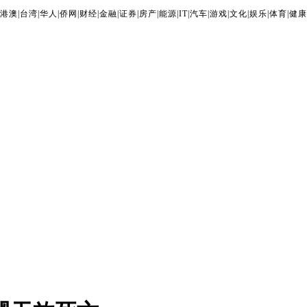
港澳
|
台湾
|
华人
|
侨网
|
财经
|
金融
|
证券
|
房产
|
能源
|
IT
|
汽车
|
游戏
|
文化
|
娱乐
|
体育
|
健康