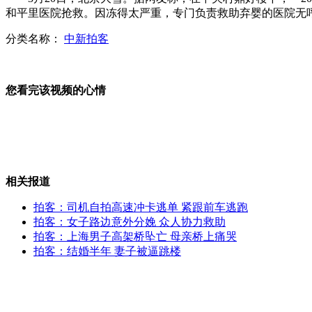
和平里医院抢救。因冻得太严重，专门负责救助弃婴的医院无
分类名称：
中新拍客
实拍:准新郎街头抢钱后狂奔
您看完该视频的心情
京津冀人口规模已超承载力
相关报道
朝发布空袭警报 应对美B-52震慑
拍客：司机自拍高速冲卡逃单 紧跟前车逃跑
拍客：女子路边意外分娩 众人协力救助
拍客：上海男子高架桥坠亡 母亲桥上痛哭
拍客：结婚半年 妻子被逼跳楼
国家电网：一分为五是空穴来风