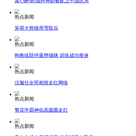
真心醉倒!国外神剧被配上中国民乐
热点新闻
走！跟着总书记去植树
呆萌大熊猫滑雪取乐
热点新闻
消防员救轻生者
花炮节热闹非凡
减压"枕头大战"
狗教练陪伴最胖猫咪 训练成功瘦身
热点新闻
纽约上演“枕头大战”
汉服仕女照相馆走红网络
热点新闻
司机酒驾遇交警 急速倒车逃窜
警花学霸神似高圆圆走红
热点新闻