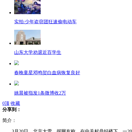
实拍:少年盗窃团狂速偷电动车
山东大学劝退近百学生
春晚童星邓鸣贺白血病恢复良好
姚晨被指发1条微博收2万
0
顶
收藏
分享到：
简介：
费城一中餐馆遭枪击视频公布
3月20日，北京大雪。据网友称，在中关村鼎好楼下，一20