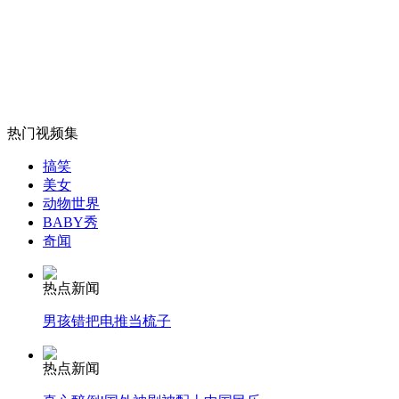
山西运城恶犬咬伤多人 警民合力深夜将其击毙
女孩北京地铁殴打老人 痛下狠手拳打脚踢
热门视频集
无痛分娩是否安全 医生回应
搞笑
美女
动物世界
BABY秀
外交部：反对强权政治霸凌主义
奇闻
外交部：有关国家言论片面不公正
热点新闻
男孩错把电推当梳子
热点新闻
安徽一实载49人客车翻车