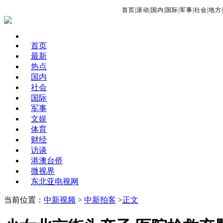
首页
|
滚动
|
国内
|
国际
|
军事
|
社会
|
地方
|
首页
最新
热点
国内
社会
国际
军事
文娱
体育
财经
访谈
港澳台侨
微视界
东北亚电视网
当前位置：
中新视频
>
中新拍客
>
正文