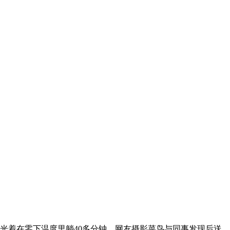
光着在零下温度里躺40多分钟，网友摄影菜鸟与同事发现后送