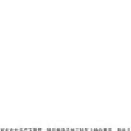
岁左右女子产下男婴，随后将孩子放三轮车上独自离开。新生儿