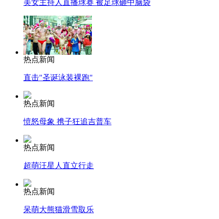
美女主持人直播球赛 被足球砸中脑袋
热点新闻
直击"圣诞泳装裸跑"
热点新闻
愤怒母象 携子狂追吉普车
热点新闻
超萌汪星人直立行走
热点新闻
呆萌大熊猫滑雪取乐