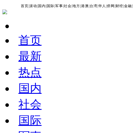
首页
|
滚动
|
国内
|
国际
|
军事
|
社会
|
地方
|
港澳
|
台湾
|
华人
|
侨网
|
财经
|
金融
|
首页
最新
热点
国内
社会
国际