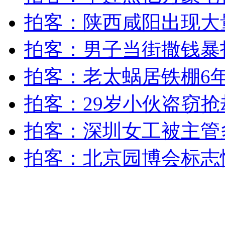
女孩北京地铁殴打老人 痛下狠手拳打脚踢
拍客：陕西咸阳出现大
拍客：男子当街撒钱暴
无痛分娩是否安全 医生回应
拍客：老太蜗居铁棚6年
外交部：反对强权政治霸凌主义
拍客：29岁小伙盗窃
外交部：有关国家言论片面不公正
拍客：深圳女工被主管
拍客：北京园博会标志
安徽一实载49人客车翻车