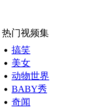
走！跟着总书记去植树
消防员救轻生者
花炮节热闹非凡
减压"枕头大战"
热门视频集
纽约上演“枕头大战”
搞笑
美女
司机酒驾遇交警 急速倒车逃窜
动物世界
BABY秀
奇闻