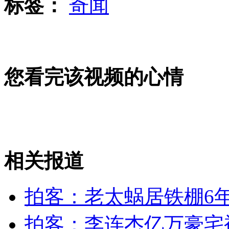
标签：
奇闻
湖北荆门大规模试点腾地并居 让农田复垦
您看完该视频的心情
美军建议只拦截有威胁的朝导弹
相关报道
新加坡一名商人性贿赂足球裁判被起诉
拍客：老太蜗居铁棚6年
山西运城恶犬咬伤多人 警民合力深夜将其击毙
拍客：李连杰亿万豪宅