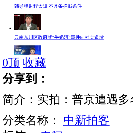
韩导弹射程太短 不具备拦截条件
云南东川区政府就“牛奶河”事件向社会道歉
0
顶
收藏
朝鲜：开城工业园区可能不复存在
分享到：
简介：实拍：普京遭遇多
乌鲁木齐出租起步价上调至10元
分类名称：
中新拍客
中国海军舰艇编队首次访问摩洛哥