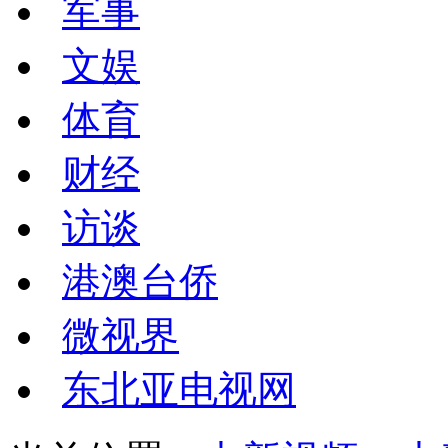
军事
文娱
体育
财经
访谈
港澳台侨
微视界
东北亚电视网