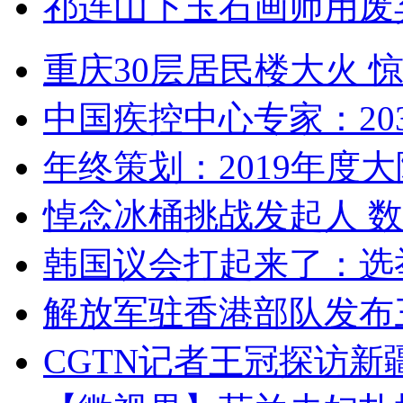
祁连山下玉石画师用废
重庆30层居民楼大火
中国疾控中心专家：203
年终策划：2019年度大陆
悼念冰桶挑战发起人 数百
韩国议会打起来了：选举
解放军驻香港部队发布三
CGTN记者王冠探访新疆