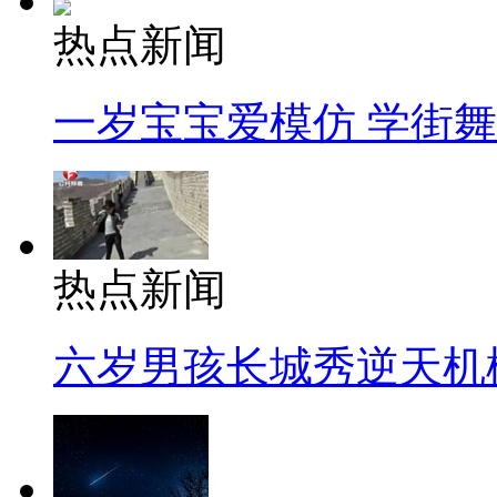
热点新闻
一岁宝宝爱模仿 学街
热点新闻
六岁男孩长城秀逆天机