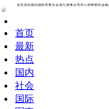
首页
|
滚动
|
国内
|
国际
|
军事
|
社会
|
地方
|
港澳
|
台湾
|
华人
|
侨网
|
财经
|
金融
|
首页
最新
热点
国内
社会
国际