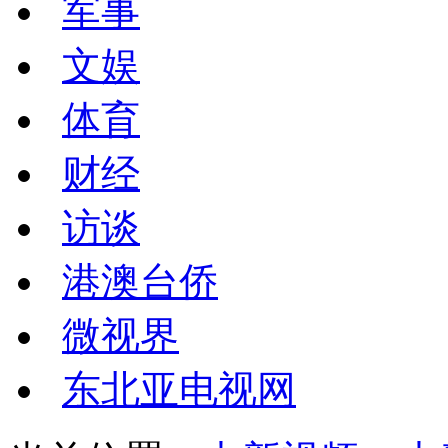
军事
文娱
体育
财经
访谈
港澳台侨
微视界
东北亚电视网