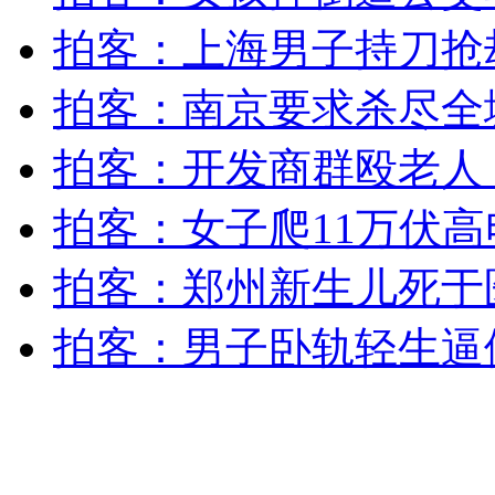
女孩北京地铁殴打老人 痛下狠手拳打脚踢
拍客：上海男子持刀抢
拍客：南京要求杀尽全
无痛分娩是否安全 医生回应
拍客：开发商群殴老人 
外交部：反对强权政治霸凌主义
拍客：女子爬11万伏
外交部：有关国家言论片面不公正
拍客：郑州新生儿死于
拍客：男子卧轨轻生逼
安徽一实载49人客车翻车