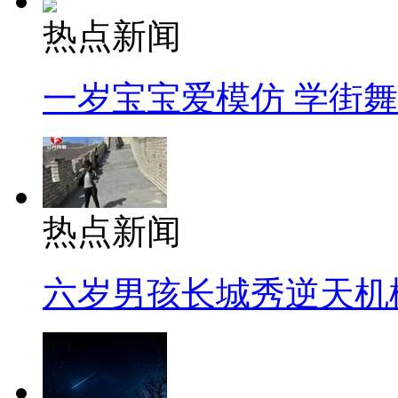
热点新闻
一岁宝宝爱模仿 学街
热点新闻
六岁男孩长城秀逆天机