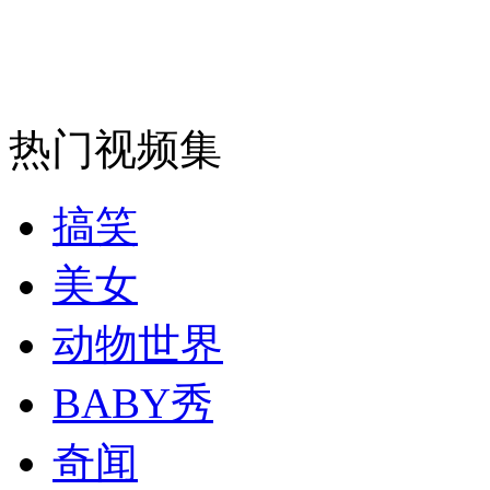
走！跟着总书记去植树
消防员救轻生者
花炮节热闹非凡
减压"枕头大战"
热门视频集
纽约上演“枕头大战”
搞笑
美女
司机酒驾遇交警 急速倒车逃窜
动物世界
BABY秀
奇闻