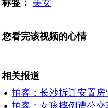
标签：
美女
深圳：运输家禽司机 闲得心里都发慌
您看完该视频的心情
酒后刮蹭公交车 打完司机打交警
相关报道
实录：钟南山等就H7N9禽流感研究工作答记者问
拍客：长沙拆迁安置房
山西运城恶犬咬伤多人 警民合力深夜将其击毙
拍客：女孩摔倒遭公交