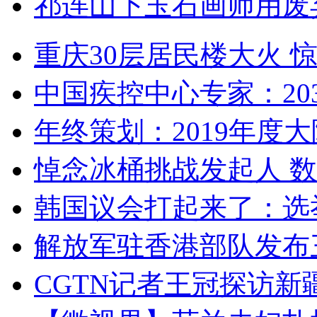
祁连山下玉石画师用废
重庆30层居民楼大火
中国疾控中心专家：203
年终策划：2019年度大陆
悼念冰桶挑战发起人 数百
韩国议会打起来了：选举
解放军驻香港部队发布三
CGTN记者王冠探访新疆