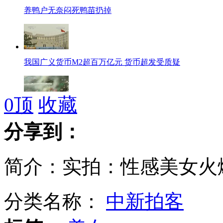
养鸭户无奈闷死鸭苗扔掉
我国广义货币M2超百万亿元 货币超发受质疑
0
顶
收藏
蓟县6·30重大火灾事故认定为责任事故
分享到：
简介：实拍：性感美女火
南京红山动物园鸟类每天喝板蓝根防禽流感
分类名称：
中新拍客
日退休年龄推至65岁 迈入花甲工作时代