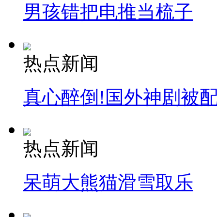
男孩错把电推当梳子
热点新闻
真心醉倒!国外神剧被
热点新闻
呆萌大熊猫滑雪取乐