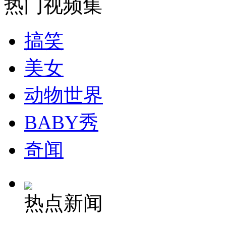
热门视频集
纽约上演“枕头大战”
搞笑
美女
司机酒驾遇交警 急速倒车逃窜
动物世界
BABY秀
奇闻
热点新闻