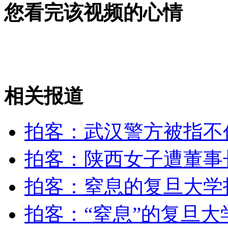
您看完该视频的心情
成都刀片“洗眼”观者胆颤 专家称危险
相关报道
实拍战机夜间空中撞鸟 8分钟解决故障安全着陆
山西运城恶犬咬伤多人 警民合力深夜将其击毙
拍客：武汉警方被指不
拍客：陕西女子遭董事
女孩北京地铁殴打老人 痛下狠手拳打脚踢
拍客：窒息的复旦大学
拍客：“窒息”的复旦
无痛分娩是否安全 医生回应