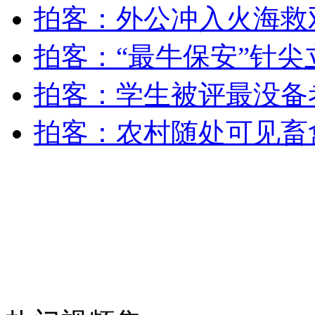
拍客：外公冲入火海救
外交部：反对强权政治霸凌主义
拍客：“最牛保安”针
外交部：有关国家言论片面不公正
拍客：学生被评最没备
拍客：农村随处可见畜
安徽一实载49人客车翻车
走！跟着总书记去植树
消防员救轻生者
花炮节热闹非凡
减压"枕头大战"