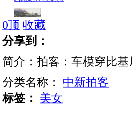
0
顶
收藏
伊朗阅兵亮新武器 展示威慑力
分享到：
简介：拍客：车模穿比基
麻省理工枪击事件一嫌疑人已被捕
分类名称：
中新拍客
全国长发美女聚会 最长达3米4
标签：
美女
穆沙拉夫遭巴基斯坦警方逮捕或将上诉