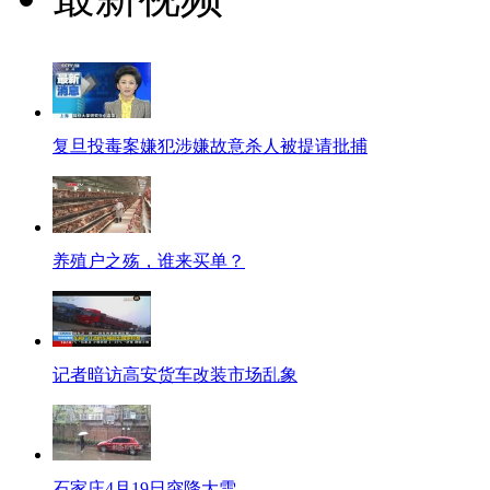
复旦投毒案嫌犯涉嫌故意杀人被提请批捕
养殖户之殇，谁来买单？
记者暗访高安货车改装市场乱象
石家庄4月19日突降大雪