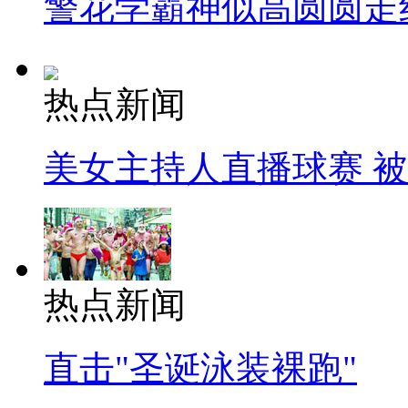
警花学霸神似高圆圆走
热点新闻
美女主持人直播球赛 
热点新闻
直击"圣诞泳装裸跑"