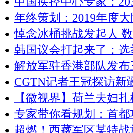
中国疾控中心专家：203
年终策划：2019年度大陆
悼念冰桶挑战发起人 数百
韩国议会打起来了：选举
解放军驻香港部队发布三
CGTN记者王冠探访新疆
【微视界】荷兰夫妇扎根青
专家带你看规划：首都功
超燃！西藏军区某特战