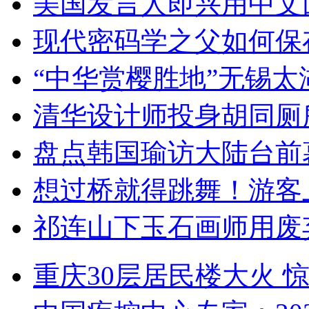
美国发言人即兴用中文
现代密码学之父如何保
“中华赏樱胜地”无锡
清华设计师投身胡同厕
盘点韩国瑜访大陆台前
想过桥就得跳舞！游客
祁连山下玉石画师用废
重庆30层居民楼大火