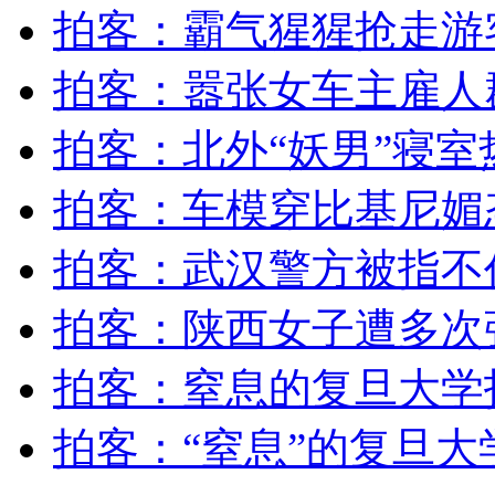
芦山白天太阳毒辣夜间或有降雨 与汶川地震时相同
拍客：霸气猩猩抢走游
拍客：嚣张女车主雇人
山西运城恶犬咬伤多人 警民合力深夜将其击毙
拍客：北外“妖男”寝室
拍客：车模穿比基尼媚
女孩北京地铁殴打老人 痛下狠手拳打脚踢
拍客：武汉警方被指不
无痛分娩是否安全 医生回应
拍客：陕西女子遭多次
外交部：反对强权政治霸凌主义
拍客：窒息的复旦大学
外交部：有关国家言论片面不公正
拍客：“窒息”的复旦