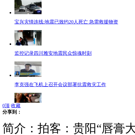
宝兴灾情连线:地震已致约20人死亡 急需救援物资
监控记录四川雅安地震民众惊魂时刻
李克强在飞机上召开会议部署抗震救灾工作
0
顶
收藏
分享到：
雅安7级地震 重庆男子从4楼跳下
简介：拍客：贵阳“唇膏大