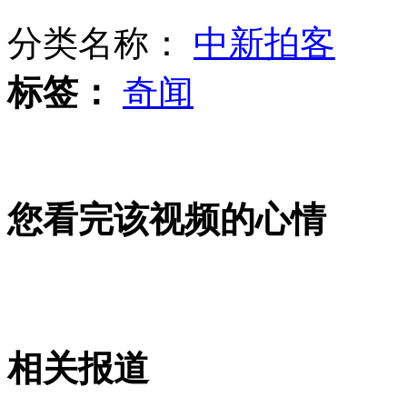
分类名称：
中新拍客
央视主播连线雅安书记了解灾情
标签：
奇闻
拍客：地震后大量小青蛙现身路面
您看完该视频的心情
重庆市应急志愿者专业救援队驰援雅安灾区
雅安大地震 市民裹床单逃难
相关报道