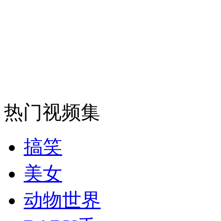
安徽一实载49人客车翻车
走！跟着总书记去植树
热门视频集
消防员救轻生者
花炮节热闹非凡
减压"枕头大战"
搞笑
美女
纽约上演“枕头大战”
动物世界
司机酒驾遇交警 急速倒车逃窜