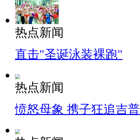
热点新闻
直击"圣诞泳装裸跑"
热点新闻
愤怒母象 携子狂追吉