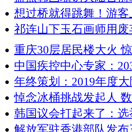
想过桥就得跳舞！游客
祁连山下玉石画师用废
重庆30层居民楼大火
中国疾控中心专家：203
年终策划：2019年度大陆
悼念冰桶挑战发起人 数百
韩国议会打起来了：选举
解放军驻香港部队发布三