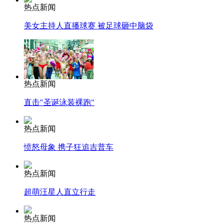
热点新闻
美女主持人直播球赛 被足球砸中脑袋
热点新闻
直击"圣诞泳装裸跑"
热点新闻
愤怒母象 携子狂追吉普车
热点新闻
超萌汪星人直立行走
热点新闻