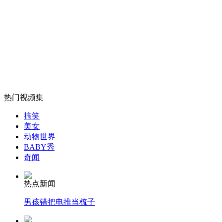
雅安地震 大熊猫受惊躲爬树上
山西运城恶犬咬伤多人 警民合力深夜将其击毙
女孩北京地铁殴打老人 痛下狠手拳打脚踢
热门视频集
搞笑
无痛分娩是否安全 医生回应
美女
动物世界
BABY秀
奇闻
外交部：反对强权政治霸凌主义
热点新闻
外交部：有关国家言论片面不公正
男孩错把电推当梳子