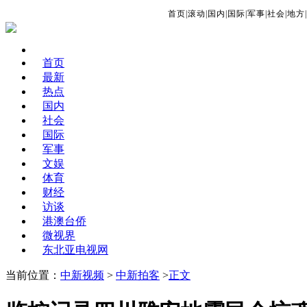
首页
|
滚动
|
国内
|
国际
|
军事
|
社会
|
地方
|
首页
最新
热点
国内
社会
国际
军事
文娱
体育
财经
访谈
港澳台侨
微视界
东北亚电视网
当前位置：
中新视频
>
中新拍客
>
正文