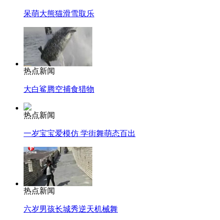
呆萌大熊猫滑雪取乐
热点新闻
大白鲨腾空捕食猎物
热点新闻
一岁宝宝爱模仿 学街舞萌态百出
热点新闻
六岁男孩长城秀逆天机械舞