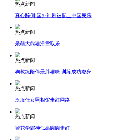
热点新闻
安徽一实载49人客车翻车
真心醉倒!国外神剧被配上中国民乐
热点新闻
呆萌大熊猫滑雪取乐
走！跟着总书记去植树
热点新闻
消防员救轻生者
花炮节热闹非凡
减压"枕头大战"
狗教练陪伴最胖猫咪 训练成功瘦身
热点新闻
汉服仕女照相馆走红网络
纽约上演“枕头大战”
热点新闻
司机酒驾遇交警 急速倒车逃窜
警花学霸神似高圆圆走红