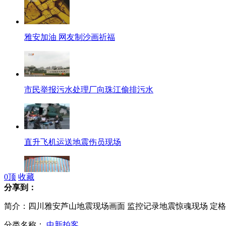
雅安加油 网友制沙画祈福
市民举报污水处理厂向珠江偷排污水
直升飞机运送地震伤员现场
0
顶
收藏
分享到：
哈大高铁提速 运行时间缩短至三个半小时
简介：四川雅安芦山地震现场画面 监控记录地震惊魂现场 定格8
分类名称：
中新拍客