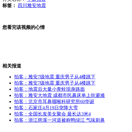
标签：
四川雅安地震
雅安地震前天大量青蛙现身路边 这是预兆？
您看完该视频的心情
雅安保安举牌感谢全国人民 也是一种心动
相关报道
实拍雅安天全学生震后帐篷外挑灯学习
拍客：雅安7级地震 重庆男子从4楼跳下
拍客：雅安7级地震 重庆男子从4楼跳下
拍客：地震后大量小青蛙现身路面
拍客：雅安大地震 成都市民裹床单上街避难
拍客：北京市耳鼻咽喉科研究所60华诞
民工祈福雅安快哭了 催泪
拍客：石家庄4月19日突降大雪
拍客：全国长发美女聚会 最长达3米4
拍客：浙江慈溪一河道被称鸭绿江 气味刺鼻