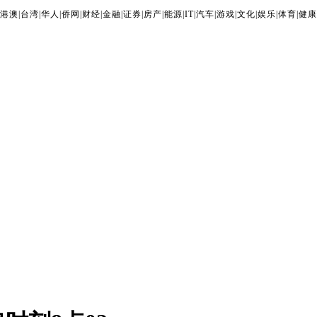
港澳
|
台湾
|
华人
|
侨网
|
财经
|
金融
|
证券
|
房产
|
能源
|
IT
|
汽车
|
游戏
|
文化
|
娱乐
|
体育
|
健康