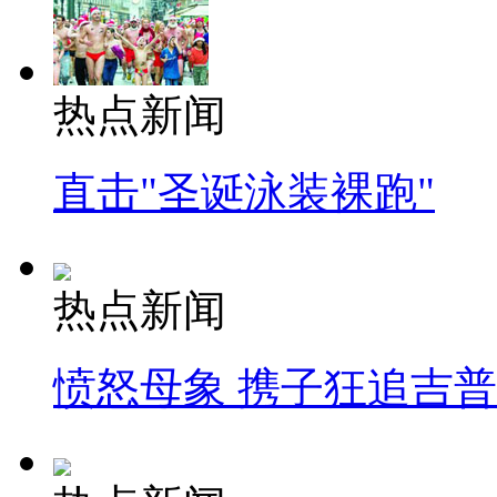
热点新闻
直击"圣诞泳装裸跑"
热点新闻
愤怒母象 携子狂追吉