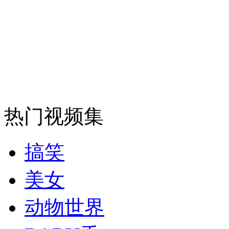
安徽一实载49人客车翻车
走！跟着总书记去植树
热门视频集
消防员救轻生者
花炮节热闹非凡
减压"枕头大战"
搞笑
美女
纽约上演“枕头大战”
动物世界
司机酒驾遇交警 急速倒车逃窜