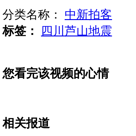
分类名称：
中新拍客
郎平为事业放弃感情 急坏女儿为妈妈当红娘
标签：
四川芦山地震
少女欲自杀给灾区捐器官
您看完该视频的心情
广州拟规定10岁以内未成年人不得独处
省级城市地震危险度排名热传 专家称漏洞很多
相关报道