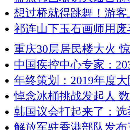
想过桥就得跳舞！游客
祁连山下玉石画师用废
重庆30层居民楼大火
中国疾控中心专家：203
年终策划：2019年度大陆
悼念冰桶挑战发起人 数百
韩国议会打起来了：选举
解放军驻香港部队发布三