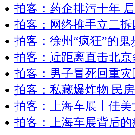
幼儿园给儿童吃霉变食物
拍客：药企排污十年 
拍客：网络推手立二拆
山西运城恶犬咬伤多人 警民合力深夜将其击毙
拍客：徐州“疯狂”的鬼
拍客：近距离直击北京
女孩北京地铁殴打老人 痛下狠手拳打脚踢
拍客：男子冒死回重灾
无痛分娩是否安全 医生回应
拍客：私藏爆炸物 民
外交部：反对强权政治霸凌主义
拍客：上海车展十佳美
外交部：有关国家言论片面不公正
拍客：上海车展背后的