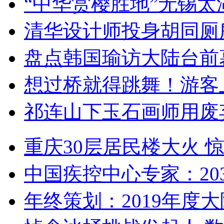
“中华赏樱胜地”无锡
清华设计师投身胡同厕
盘点韩国瑜访大陆台前
想过桥就得跳舞！游客
祁连山下玉石画师用废
重庆30层居民楼大火
中国疾控中心专家：203
年终策划：2019年度大陆