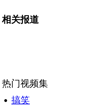
外交部：反对强权政治霸凌主义
相关报道
外交部：有关国家言论片面不公正
安徽一实载49人客车翻车
热门视频集
走！跟着总书记去植树
搞笑
消防员救轻生者
花炮节热闹非凡
减压"枕头大战"