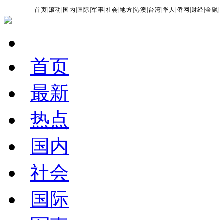
首页
|
滚动
|
国内
|
国际
|
军事
|
社会
|
地方
|
港澳
|
台湾
|
华人
|
侨网
|
财经
|
金融
|
首页
最新
热点
国内
社会
国际