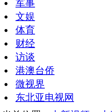
军事
文娱
体育
财经
访谈
港澳台侨
微视界
东北亚电视网