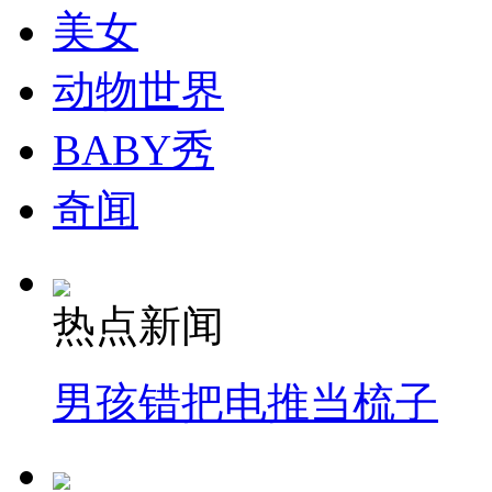
美女
动物世界
纽约上演“枕头大战”
BABY秀
司机酒驾遇交警 急速倒车逃窜
奇闻
热点新闻
男孩错把电推当梳子