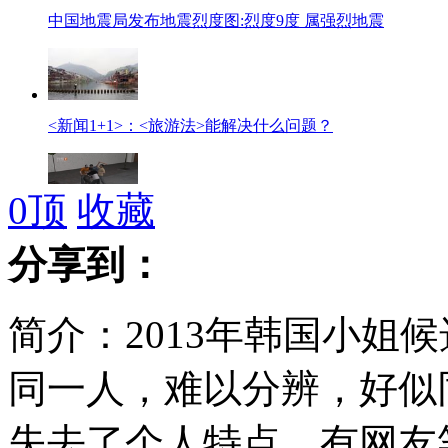
中国地震局发布地震烈度图:烈度9度 属强烈地震
<新闻1+1>：<旅游法>能解决什么问题？
0
顶
收藏
美女遭尾随骚扰 男子护送遭数人追砍
分享到：
简介：2013年韩国小姐
男子血溅足疗店 女技师中数刀惨遭毁容
同一人，难以分辨，好似
河南洛阳现大背头弥勒佛像 园方回应系老板肖像
失去了个人特点。有网友