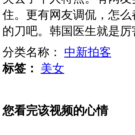
赵薇导演处女作 《致青春》今上映
住。更有网友调侃，怎么
的刀吧。韩国医生就是厉
岳母让女婿签“犯错离婚赔150万”
分类名称：
中新拍客
地震重灾区芦山县城全城大消毒
标签：
美女
山西运城恶犬咬伤多人 警民合力深夜将其击毙
您看完该视频的心情
女孩北京地铁殴打老人 痛下狠手拳打脚踢
无痛分娩是否安全 医生回应