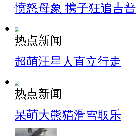
愤怒母象 携子狂追吉
热点新闻
超萌汪星人直立行走
热点新闻
呆萌大熊猫滑雪取乐