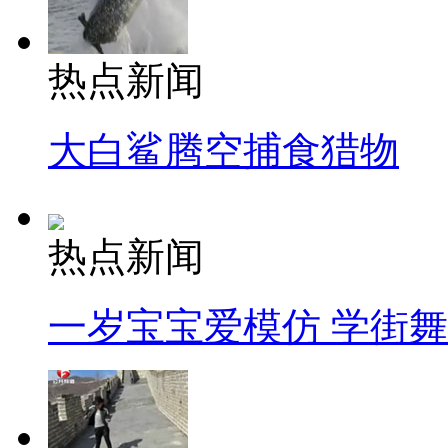
热点新闻
大白鲨腾空捕食猎物
热点新闻
一岁宝宝爱模仿 学街