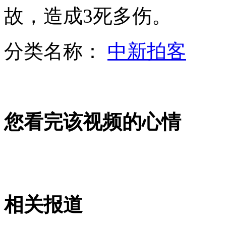
北京出租车预约叫车费用拟调至8元
故，造成3死多伤。
警车被曝"见死不救"并违停 回应称正办案
分类名称：
中新拍客
实拍:醉酒男足疗房要"特殊服务"被拒 大闹派出所
山西运城恶犬咬伤多人 警民合力深夜将其击毙
您看完该视频的心情
女孩北京地铁殴打老人 痛下狠手拳打脚踢
无痛分娩是否安全 医生回应
相关报道