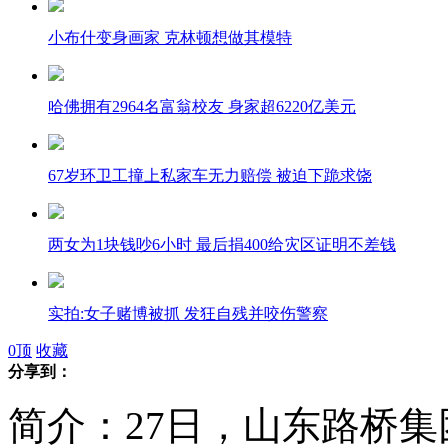
小布什变身画家 克林顿想做其模特
哈佛拥有2964名富翁校友 身家超6220亿美元
67岁环卫工撞上私家车无力赔偿 被迫下跪求饶
两女为1块钱吵6小时 最后捐400给灾区证明不差钱
实拍:女子赌博被抓 发狂自残并咬伤警察
0
顶
收藏
分享到：
村干部酒驾被查 称"为乡政府喝酒为人民喝酒"
简介：27日，山东路桥