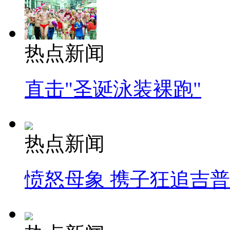
热点新闻
直击"圣诞泳装裸跑"
热点新闻
愤怒母象 携子狂追吉