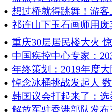
想过桥就得跳舞！游客
祁连山下玉石画师用废
重庆30层居民楼大火
中国疾控中心专家：203
年终策划：2019年度大陆
悼念冰桶挑战发起人 数百
韩国议会打起来了：选举
解放军驻香港部队发布三