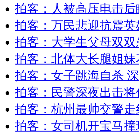
外交部：反对强权政治霸凌主义
拍客：人被高压电击后
拍客：万民悲迎抗震英
外交部：有关国家言论片面不公正
拍客：大学生父母双双
拍客：北体大长腿姐妹
安徽一实载49人客车翻车
拍客：女子跳海自杀 深
拍客：民警深夜出击将
走！跟着总书记去植树
拍客：杭州最帅交警走
消防员救轻生者
花炮节热闹非凡
减压"枕头大战"
拍客：女司机开宝马撞