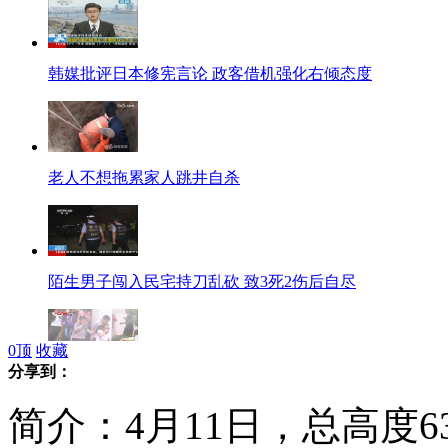
韩媒批评日本修宪言论 政客借机强化右倾态度
老人不想拖累家人跳井自杀
陌生男子闯入民宅持刀乱砍 致3死2伤后自尽
0
顶
收藏
分享到：
武汉小学消防逃生演习 登上101米消防云梯
简介：4月11日，总高度