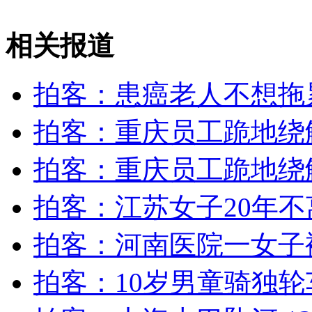
抗震救灾特种邮票发行 邮资全部捐给灾区
相关报道
山西运城恶犬咬伤多人 警民合力深夜将其击毙
拍客：患癌老人不想拖
拍客：重庆员工跪地绕
女孩北京地铁殴打老人 痛下狠手拳打脚踢
拍客：重庆员工跪地绕
无痛分娩是否安全 医生回应
拍客：江苏女子20年
外交部：反对强权政治霸凌主义
拍客：河南医院一女子
外交部：有关国家言论片面不公正
拍客：10岁男童骑独轮