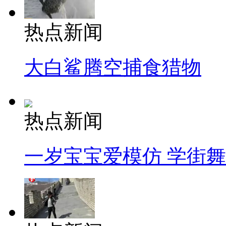
热点新闻
大白鲨腾空捕食猎物
热点新闻
一岁宝宝爱模仿 学街