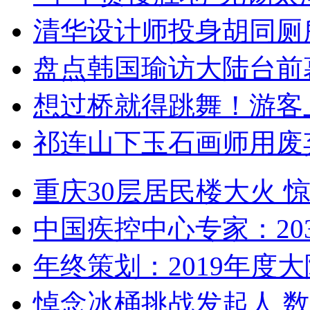
清华设计师投身胡同厕
盘点韩国瑜访大陆台前
想过桥就得跳舞！游客
祁连山下玉石画师用废
重庆30层居民楼大火
中国疾控中心专家：203
年终策划：2019年度大陆
悼念冰桶挑战发起人 数百