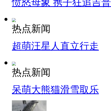
愤怒母象 携子狂追吉
热点新闻
超萌汪星人直立行走
热点新闻
呆萌大熊猫滑雪取乐