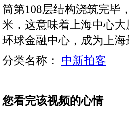
筒第108层结构浇筑完毕，
市民明星分手：娱乐圈浮躁是关键
米，这意味着上海中心大
环球金融中心，成为上海
公安部：十起肉制品犯罪典型案例公布
分类名称：
中新拍客
朝鲜谴责美韩是半岛危机主谋
您看完该视频的心情
巴基斯坦：指控穆沙拉夫检察官遇袭身亡