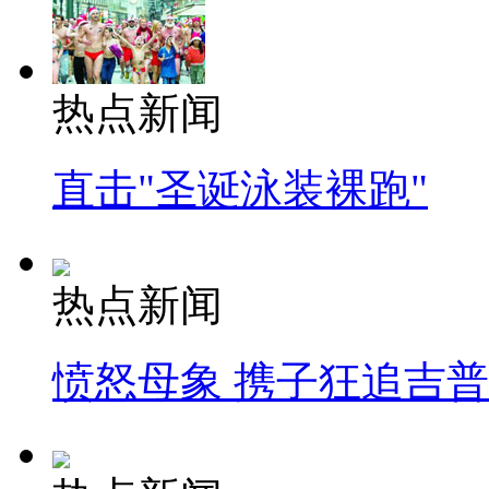
热点新闻
直击"圣诞泳装裸跑"
热点新闻
愤怒母象 携子狂追吉