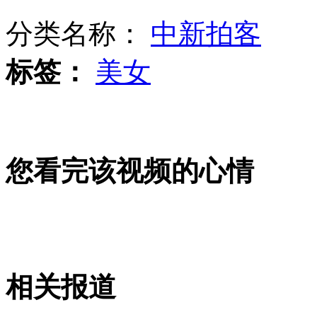
分类名称：
中新拍客
黑熊猛咬“挡道”猴子 3人“使劲劝架”
标签：
美女
武汉“学雷锋被铐女孩”派出所内偷相机视频曝光
周笔畅提杨幂唱功大笑 网友调侃“高级黑”
您看完该视频的心情
桂林漓江迎来今年最大洪峰 水位首次超过警戒
拍客：上海地铁逃票者众生相
相关报道