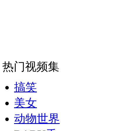
走！跟着总书记去植树
消防员救轻生者
花炮节热闹非凡
减压"枕头大战"
热门视频集
纽约上演“枕头大战”
搞笑
美女
司机酒驾遇交警 急速倒车逃窜
动物世界