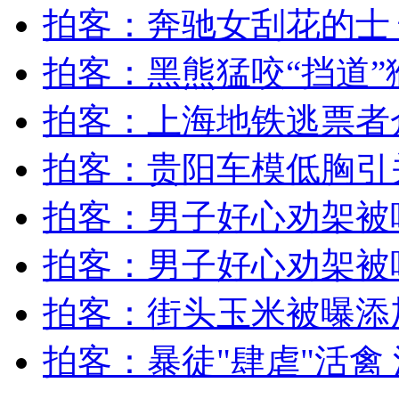
山西运城恶犬咬伤多人 警民合力深夜将其击毙
拍客：奔驰女刮花的士
拍客：黑熊猛咬“挡道”猴
女孩北京地铁殴打老人 痛下狠手拳打脚踢
拍客：上海地铁逃票者
拍客：贵阳车模低胸引
无痛分娩是否安全 医生回应
拍客：男子好心劝架被
外交部：反对强权政治霸凌主义
拍客：男子好心劝架被咬
外交部：有关国家言论片面不公正
拍客：街头玉米被曝添
拍客：暴徒"肆虐"活禽
安徽一实载49人客车翻车