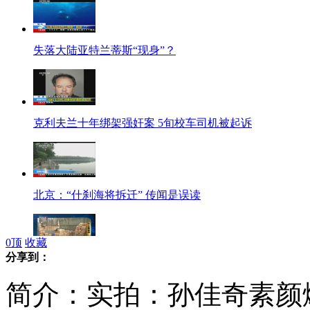
失落大陆亚特兰蒂斯“现身”？
克利夫兰十年绑架强奸案 5旬校车司机被起诉
北京：“什刹海将拆迁” 传闻是误读
0
顶
收藏
分享到：
广州江南市场查出“山东毒姜”
简介：实拍：孙佳奇素颜