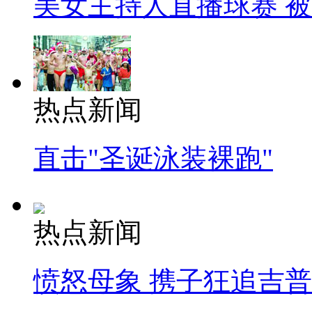
美女主持人直播球赛 
热点新闻
直击"圣诞泳装裸跑"
热点新闻
愤怒母象 携子狂追吉