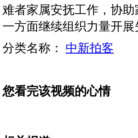
菲总统特使将赴台慰问遇难者家属
难者家属安抚工作，协助
一方面继续组织力量开展
山西运城恶犬咬伤多人 警民合力深夜将其击毙
分类名称：
中新拍客
女孩北京地铁殴打老人 痛下狠手拳打脚踢
无痛分娩是否安全 医生回应
您看完该视频的心情
外交部：反对强权政治霸凌主义
外交部：有关国家言论片面不公正