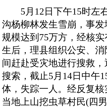
5月12日下午15时左
海南万宁警方提请逮捕“带女生开房”两嫌犯
沟杨柳林发生雪崩，事发地
规模达到75万方，经核实有
记者调查：网购倒逼 传统百货成“试衣间”
生后，理县组织公安、消
间赶赴受灾地进行搜救，
破损火车票不能退票？ 广铁称是规定
搜索，截止5月14日中午
郑州某医院卫生间干净 重奖10万元
体，失踪一人。经反复核
当地上山挖虫草村民(四