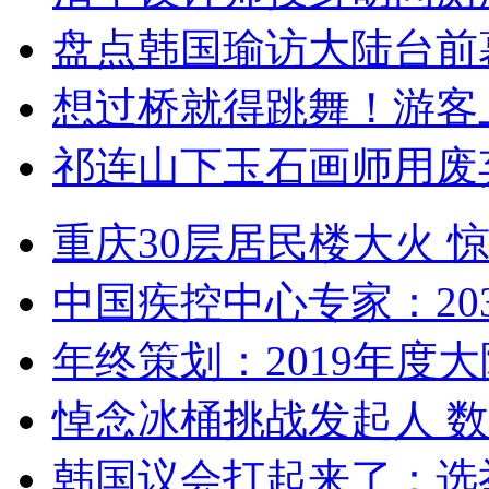
盘点韩国瑜访大陆台前
想过桥就得跳舞！游客
祁连山下玉石画师用废
重庆30层居民楼大火
中国疾控中心专家：203
年终策划：2019年度大陆
悼念冰桶挑战发起人 数百
韩国议会打起来了：选举