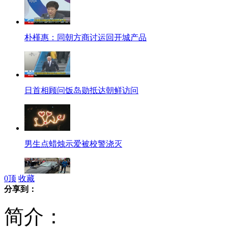
朴槿惠：同朝方商讨运回开城产品
日首相顾问饭岛勋抵达朝鲜访问
男生点蜡烛示爱被校警浇灭
0
顶
收藏
分享到：
实拍玛莎拉蒂车主车展砸车
简介：