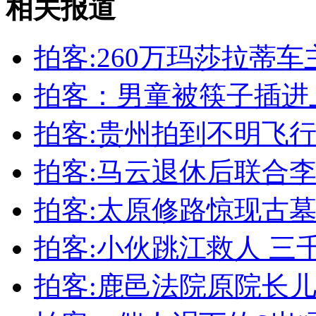
相关报道
安徽一实载49人客车翻车
拍客:260万玛莎拉蒂
拍客：男童被筷子插进
走！跟着总书记去植树
拍客:贵州拍到不明飞行
消防员救轻生者
花炮节热闹非凡
减压"枕头大战"
拍客:马云退休后联合
拍客:太原修路惊现古墓
拍客:小伙跳江救人 三
纽约上演“枕头大战”
拍客:鹿邑法院原院长
司机酒驾遇交警 急速倒车逃窜