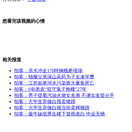
全球首部钢管舞剧津门上演
您看完该视频的心情
教你几招坏公司鉴别方法
相关报道
拍客：洪水冲走170吨钢栈桥现场
梅州蕉岭暴雨水灾 洪灾突至水库决堤
拍客：独腿父亲深山采药为子女凑学费
拍客：江苏如皋河水污染致大量鱼死亡
拍客：6旬老农“驻守鬼子炮楼”27年
拍客：男子提着汽油火烧女友弟 不满女友提分手
拍客：大学生弃做白领卖猪蹄
为抢3元钱 12岁少年刀刺15岁男生
拍客：大学生弃做白领当街卖烤猪蹄
拍客：最牛妹纸男生楼下冒雨表白 毕业无憾