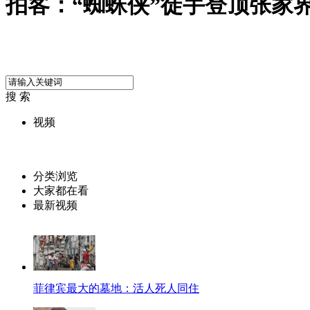
拍客：“蜘蛛侠”徒手登顶张家
搜 索
视频
分类浏览
大家都在看
最新视频
菲律宾最大的墓地：活人死人同住