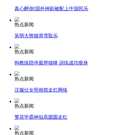
真心醉倒!国外神剧被配上中国民乐
安徽一实载49人客车翻车
热点新闻
呆萌大熊猫滑雪取乐
走！跟着总书记去植树
热点新闻
狗教练陪伴最胖猫咪 训练成功瘦身
消防员救轻生者
花炮节热闹非凡
减压"枕头大战"
热点新闻
汉服仕女照相馆走红网络
纽约上演“枕头大战”
热点新闻
警花学霸神似高圆圆走红
司机酒驾遇交警 急速倒车逃窜
热点新闻