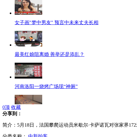
女子画"梦中男友" 预言中未来丈夫长相
最美红娘阻离婚 善举还是添乱？
河南洛阳一烧烤广场现“神厕”
0
顶
收藏
分享到：
千公里仅耗油1升的最牛概念车
简介：5月18日，法国攀爬运动员米歇尔·卡萨诺瓦对张家界1
分类名称：
中新拍客