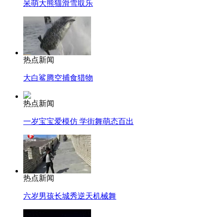
呆萌大熊猫滑雪取乐
热点新闻
大白鲨腾空捕食猎物
热点新闻
一岁宝宝爱模仿 学街舞萌态百出
热点新闻
六岁男孩长城秀逆天机械舞