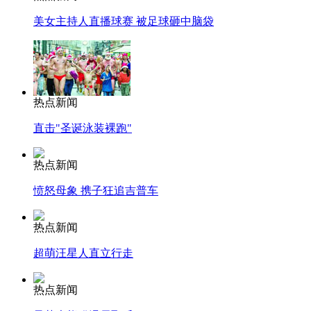
美女主持人直播球赛 被足球砸中脑袋
热点新闻
直击"圣诞泳装裸跑"
热点新闻
愤怒母象 携子狂追吉普车
热点新闻
超萌汪星人直立行走
热点新闻