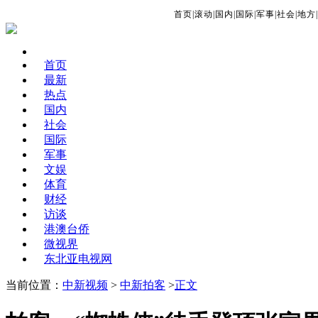
首页
|
滚动
|
国内
|
国际
|
军事
|
社会
|
地方
|
首页
最新
热点
国内
社会
国际
军事
文娱
体育
财经
访谈
港澳台侨
微视界
东北亚电视网
当前位置：
中新视频
>
中新拍客
>
正文