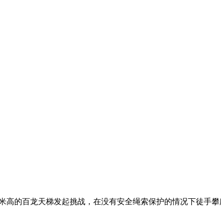
72米高的百龙天梯发起挑战，在没有安全绳索保护的情况下徒手攀爬