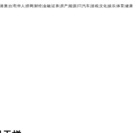
港澳
|
台湾
|
华人
|
侨网
|
财经
|
金融
|
证券
|
房产
|
能源
|
IT
|
汽车
|
游戏
|
文化
|
娱乐
|
体育
|
健康