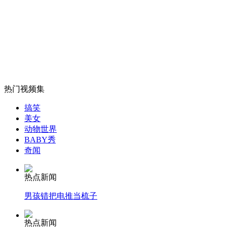
女子牙痛去看病 却被误诊出鼻腔疾病
山西运城恶犬咬伤多人 警民合力深夜将其击毙
热门视频集
女孩北京地铁殴打老人 痛下狠手拳打脚踢
搞笑
美女
无痛分娩是否安全 医生回应
动物世界
BABY秀
奇闻
外交部：反对强权政治霸凌主义
热点新闻
男孩错把电推当梳子
外交部：有关国家言论片面不公正
热点新闻