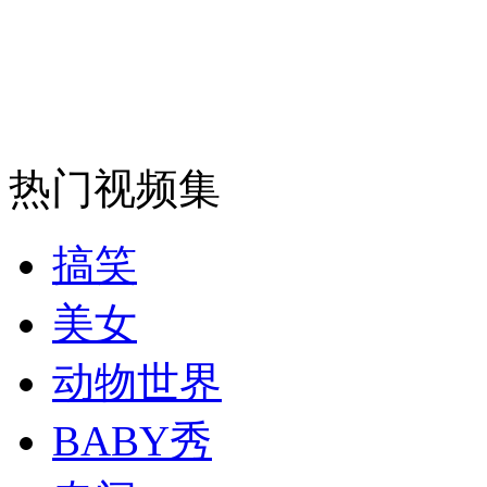
安徽一实载49人客车翻车
热门视频集
走！跟着总书记去植树
消防员救轻生者
花炮节热闹非凡
减压"枕头大战"
搞笑
美女
动物世界
纽约上演“枕头大战”
BABY秀
司机酒驾遇交警 急速倒车逃窜