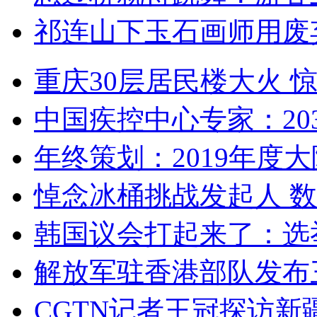
祁连山下玉石画师用废
重庆30层居民楼大火
中国疾控中心专家：203
年终策划：2019年度大陆
悼念冰桶挑战发起人 数百
韩国议会打起来了：选举
解放军驻香港部队发布三
CGTN记者王冠探访新疆