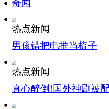
奇闻
热点新闻
男孩错把电推当梳子
热点新闻
真心醉倒!国外神剧被