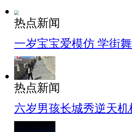
热点新闻
一岁宝宝爱模仿 学街
热点新闻
六岁男孩长城秀逆天机