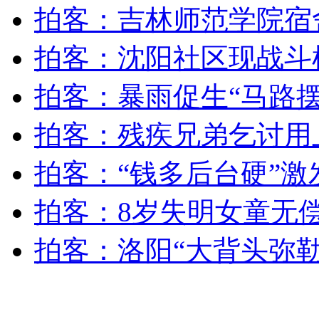
佛山：突发煤气爆炸 女子欲跳楼求生
拍客：吉林师范学院宿
拍客：沈阳社区现战斗
山西运城恶犬咬伤多人 警民合力深夜将其击毙
拍客：暴雨促生“马路摆
拍客：残疾兄弟乞讨用
女孩北京地铁殴打老人 痛下狠手拳打脚踢
拍客：“钱多后台硬”激
无痛分娩是否安全 医生回应
拍客：8岁失明女童无
外交部：反对强权政治霸凌主义
拍客：洛阳“大背头弥勒
外交部：有关国家言论片面不公正