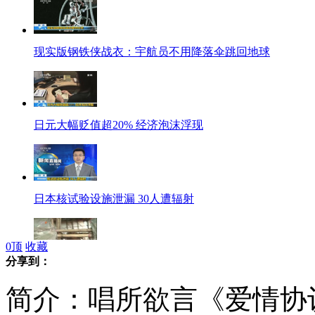
现实版钢铁侠战衣：宇航员不用降落伞跳回地球
日元大幅贬值超20% 经济泡沫浮现
日本核试验设施泄漏 30人遭辐射
0
顶
收藏
分享到：
“励志哥”精神异常 背自制“小屋”回家
简介：唱所欲言《爱情协