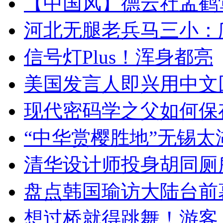
【中国风】德云社孟鹤
河北无腿老兵马三小：爬
信号灯Plus！浑身都亮
美国发言人即兴用中文
现代密码学之父如何保
“中华赏樱胜地”无锡
清华设计师投身胡同厕
盘点韩国瑜访大陆台前
想过桥就得跳舞！游客