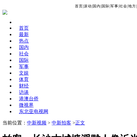
首页
|
滚动
|
国内
|
国际
|
军事
|
社会
|
地方
|
首页
最新
热点
国内
社会
国际
军事
文娱
体育
财经
访谈
港澳台侨
微视界
东北亚电视网
当前位置：
中新视频
>
中新拍客
>
正文