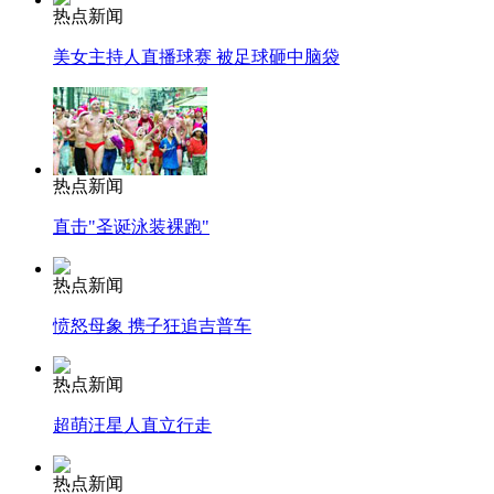
热点新闻
美女主持人直播球赛 被足球砸中脑袋
热点新闻
直击"圣诞泳装裸跑"
热点新闻
愤怒母象 携子狂追吉普车
热点新闻
超萌汪星人直立行走
热点新闻