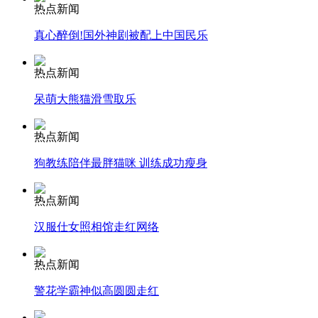
热点新闻
安徽一实载49人客车翻车
真心醉倒!国外神剧被配上中国民乐
热点新闻
呆萌大熊猫滑雪取乐
走！跟着总书记去植树
热点新闻
消防员救轻生者
花炮节热闹非凡
减压"枕头大战"
狗教练陪伴最胖猫咪 训练成功瘦身
热点新闻
汉服仕女照相馆走红网络
纽约上演“枕头大战”
热点新闻
警花学霸神似高圆圆走红
司机酒驾遇交警 急速倒车逃窜