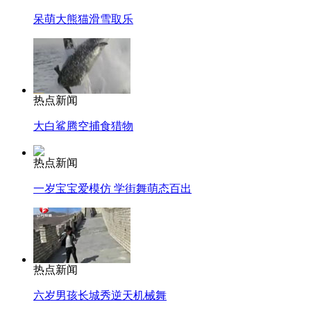
呆萌大熊猫滑雪取乐
热点新闻
大白鲨腾空捕食猎物
热点新闻
一岁宝宝爱模仿 学街舞萌态百出
热点新闻
六岁男孩长城秀逆天机械舞