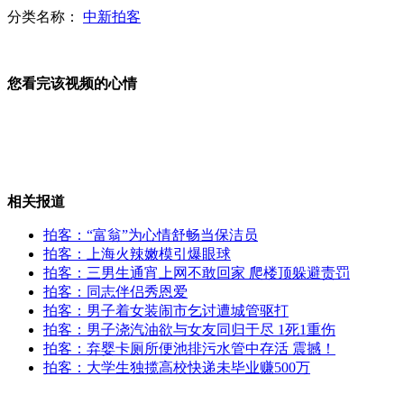
分类名称：
中新拍客
小货车超载30倍 摇晃行驶上百里
您看完该视频的心情
环卫工扫路挡了奥迪车 招拳脚引众人愤怒
相关报道
女子骑电动车闯红灯被撞飞
拍客：“富翁”为心情舒畅当保洁员
拍客：上海火辣嫩模引爆眼球
拍客：三男生通宵上网不敢回家 爬楼顶躲避责罚
拍客：同志伴侣秀恩爱
拍客：男子着女装闹市乞讨遭城管驱打
拍客：上海火辣嫩模引爆眼球
拍客：男子浇汽油欲与女友同归于尽 1死1重伤
拍客：弃婴卡厕所便池排污水管中存活 震撼！
拍客：大学生独揽高校快递未毕业赚500万