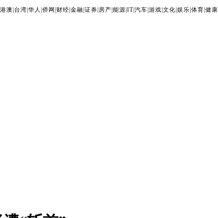
港澳
|
台湾
|
华人
|
侨网
|
财经
|
金融
|
证券
|
房产
|
能源
|
IT
|
汽车
|
游戏
|
文化
|
娱乐
|
体育
|
健康