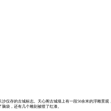
长沙仅存的古城标志。天心阁古城墙上有一段50余米的浮雕景观
了脑袋，还有几个雕刻被喷了红漆。