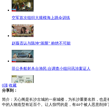
空军首次组织大规模海上跳伞训练
赵薇否认与陈坤“闹掰” 称绝不可能
菲公务船射杀台渔民:台调查小组问讯涉案证人
0
顶
收藏
分享到：
救护车加油被拒致伤员途中死亡 中石化致歉
简介：天心阁是长沙古城的一座城楼，为长沙重要名胜，也是
中的人物造型有近百个。让人惊愕的是，有44个被人恶意削掉