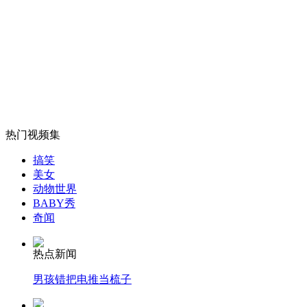
恒大遭遇魔鬼赛程 面对强敌难言必胜
山西运城恶犬咬伤多人 警民合力深夜将其击毙
女孩北京地铁殴打老人 痛下狠手拳打脚踢
热门视频集
搞笑
无痛分娩是否安全 医生回应
美女
动物世界
BABY秀
奇闻
外交部：反对强权政治霸凌主义
热点新闻
外交部：有关国家言论片面不公正
男孩错把电推当梳子