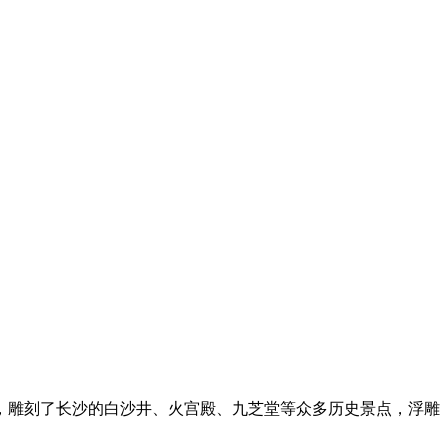
，雕刻了长沙的白沙井、火宫殿、九芝堂等众多历史景点，浮雕