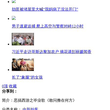
劫匪被堵屋里大喊“我妈病了没法开门”
男子逃避追捕 爬上高空与警察对峙12小时
习近平走访哥斯达黎加农户 摘花请彭丽媛闻香
长了“象腿”的女孩
0
顶
收藏
分享到：
简介：恶搞西游之毕业歌《敢问撸在何方》
中学生舌吻雕塑惊现公园引争议
分类名称：
中新拍客