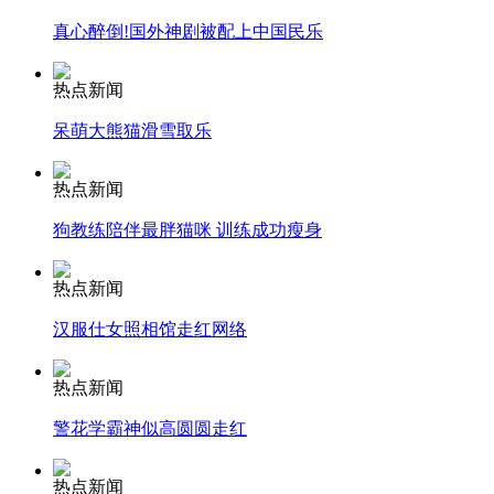
真心醉倒!国外神剧被配上中国民乐
热点新闻
走！跟着总书记去植树
呆萌大熊猫滑雪取乐
消防员救轻生者
花炮节热闹非凡
减压"枕头大战"
热点新闻
狗教练陪伴最胖猫咪 训练成功瘦身
热点新闻
纽约上演“枕头大战”
汉服仕女照相馆走红网络
司机酒驾遇交警 急速倒车逃窜
热点新闻
警花学霸神似高圆圆走红
热点新闻