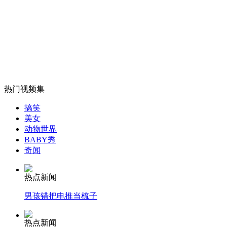
山西运城恶犬咬伤多人 警民合力深夜将其击毙
女孩北京地铁殴打老人 痛下狠手拳打脚踢
热门视频集
无痛分娩是否安全 医生回应
搞笑
美女
外交部：反对强权政治霸凌主义
动物世界
BABY秀
奇闻
外交部：有关国家言论片面不公正
热点新闻
男孩错把电推当梳子
安徽一实载49人客车翻车
热点新闻