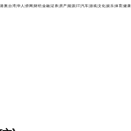
港澳
|
台湾
|
华人
|
侨网
|
财经
|
金融
|
证券
|
房产
|
能源
|
IT
|
汽车
|
游戏
|
文化
|
娱乐
|
体育
|
健康