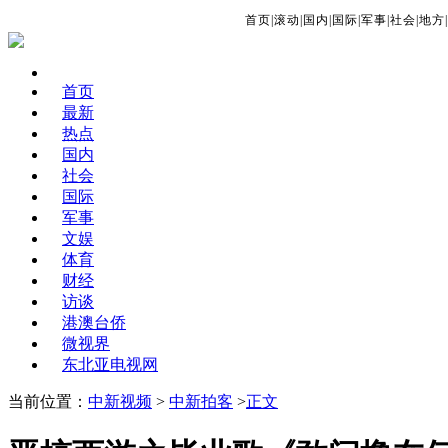
首页
|
滚动
|
国内
|
国际
|
军事
|
社会
|
地方
|
首页
最新
热点
国内
社会
国际
军事
文娱
体育
财经
访谈
港澳台侨
微视界
东北亚电视网
当前位置：
中新视频
>
中新拍客
>
正文