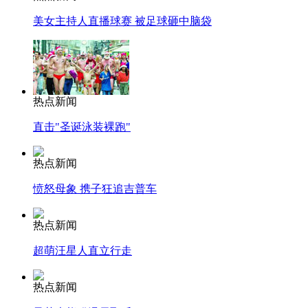
美女主持人直播球赛 被足球砸中脑袋
热点新闻
直击"圣诞泳装裸跑"
热点新闻
愤怒母象 携子狂追吉普车
热点新闻
超萌汪星人直立行走
热点新闻