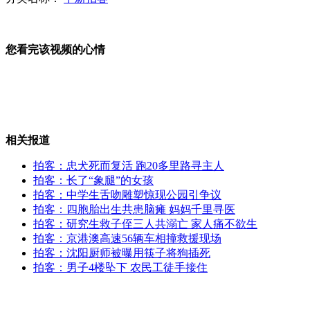
您看完该视频的心情
四胞胎出生共患脑瘫 妈妈千里寻医
暨大教师揭艺考改分黑幕 官微回应:不可能！
相关报道
拍客：忠犬死而复活 跑20多里路寻主人
拍客：长了“象腿”的女孩
拍客：中学生舌吻雕塑惊现公园引争议
汽车后溜掉入河中 市民帮忙合力捞车
拍客：四胞胎出生共患脑瘫 妈妈千里寻医
拍客：研究生救子侄三人共溺亡 家人痛不欲生
拍客：京港澳高速56辆车相撞救援现场
拍客：沈阳厨师被曝用筷子将狗插死
拍客：男子4楼坠下 农民工徒手接住
中国式出境游：住差宾馆吃廉价饭拼命购物