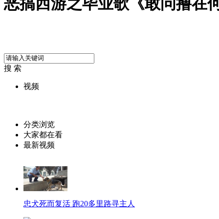
恶搞西游之毕业歌《敢问撸在
搜 索
视频
分类浏览
大家都在看
最新视频
忠犬死而复活 跑20多里路寻主人