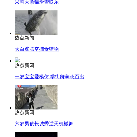
呆萌大熊猫滑雪取乐
热点新闻
大白鲨腾空捕食猎物
热点新闻
一岁宝宝爱模仿 学街舞萌态百出
热点新闻
六岁男孩长城秀逆天机械舞