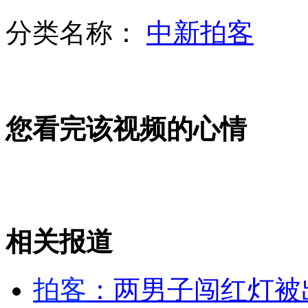
吸毒男持刀追砍路人 特警空手夺刀
分类名称：
中新拍客
妻子不离不弃照顾患病丈夫
您看完该视频的心情
女子嫌丈夫车技差自驾 油门当刹车致1死11伤
宋祖英升任海政文工团团长 作曲家证实
武汉天河机场遭大风袭击 飞机被吹得转圈
相关报道
山西运城恶犬咬伤多人 警民合力深夜将其击毙
拍客
：两男子闯红灯被