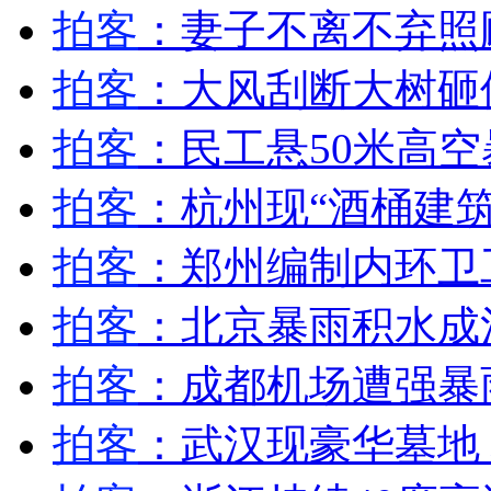
拍客
：妻子不离不弃照
女孩北京地铁殴打老人 痛下狠手拳打脚踢
拍客
：大风刮断大树砸
无痛分娩是否安全 医生回应
拍客
：民工悬50米高
拍客
：杭州现“酒桶建筑
外交部：反对强权政治霸凌主义
拍客
：郑州编制内环卫
外交部：有关国家言论片面不公正
拍客
：北京暴雨积水成
拍客
：成都机场遭强暴
安徽一实载49人客车翻车
拍客
：武汉现豪华墓地