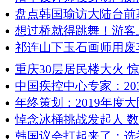
盘点韩国瑜访大陆台前
想过桥就得跳舞！游客
祁连山下玉石画师用废
重庆30层居民楼大火
中国疾控中心专家：203
年终策划：2019年度大陆
悼念冰桶挑战发起人 数百
韩国议会打起来了：选举