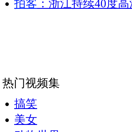
拍客
：浙江持续40度高
走！跟着总书记去植树
消防员救轻生者
花炮节热闹非凡
减压"枕头大战"
纽约上演“枕头大战”
司机酒驾遇交警 急速倒车逃窜
热门视频集
搞笑
美女