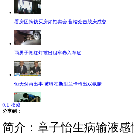
看房团掏钱买房如拍卖会 售楼处击鼓庆成交
两男子闯红灯被出租车卷入车底
恒天然再出事 被曝在斯里兰卡检出双氰胺
0
顶
收藏
分享到：
15岁男孩被困电梯 凿壁砸墙求救
简介：章子怡生病输液感