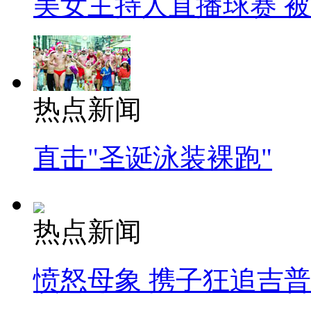
美女主持人直播球赛 
热点新闻
直击"圣诞泳装裸跑"
热点新闻
愤怒母象 携子狂追吉