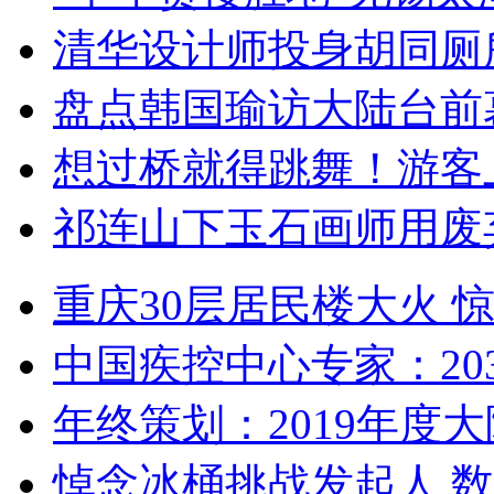
清华设计师投身胡同厕
盘点韩国瑜访大陆台前
想过桥就得跳舞！游客
祁连山下玉石画师用废
重庆30层居民楼大火
中国疾控中心专家：203
年终策划：2019年度大陆
悼念冰桶挑战发起人 数百