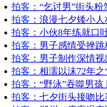
监拍两男子偷窃不成狂砸宝马车
拍客
：“乞讨男”街头
拍客
：浪漫七夕矮小人
山西运城恶犬咬伤多人 警民合力深夜将其击毙
拍客
：小伙8年练就口
拍客
：男子感情受挫跳
女孩北京地铁殴打老人 痛下狠手拳打脚踢
拍客
：男子制作深情视
无痛分娩是否安全 医生回应
拍客
：相濡以沫72年之
外交部：反对强权政治霸凌主义
拍客
：“野泳”吞噬男孩
外交部：有关国家言论片面不公正
拍客
：七夕街头接吻比