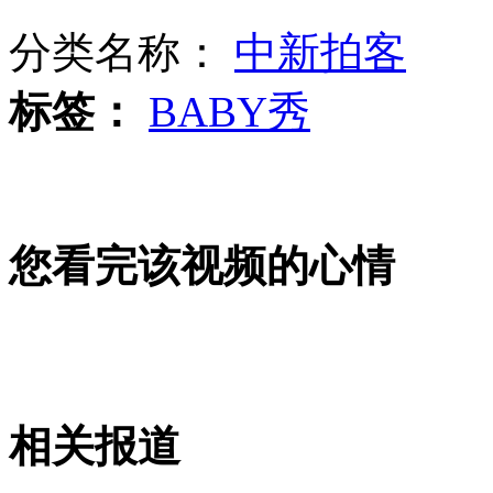
分类名称：
中新拍客
小偷行窃遭反锁 持刀痛哭与警对峙
标签：
BABY秀
七夕奉献：嫁给我吧，亲爱的
您看完该视频的心情
日本前首相鸠山批安倍政府幼稚
美组建专家组审核情报监控手段
相关报道