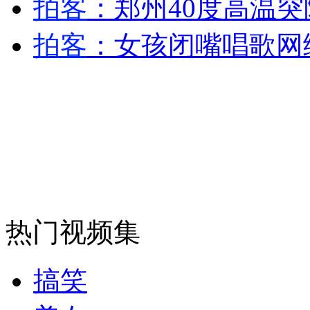
拍客
：郑州40度高温突
安徽一实载49人客车翻车
拍客
：女孩闭嘴唱歌网
走！跟着总书记去植树
消防员救轻生者
花炮节热闹非凡
减压"枕头大战"
热门视频集
纽约上演“枕头大战”
搞笑
司机酒驾遇交警 急速倒车逃窜