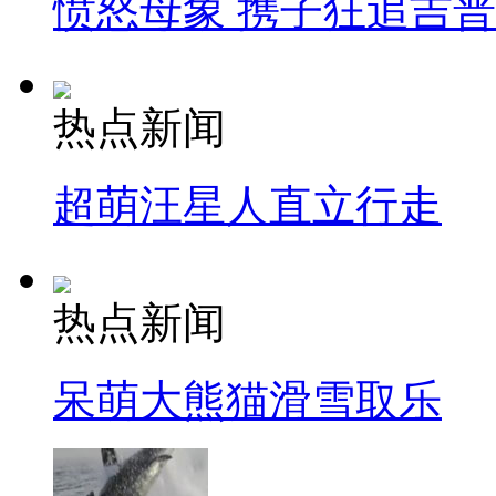
愤怒母象 携子狂追吉
热点新闻
超萌汪星人直立行走
热点新闻
呆萌大熊猫滑雪取乐