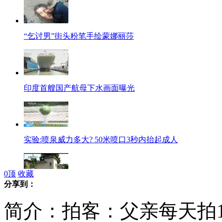
“乞讨男”街头粉笔手绘蒙娜丽莎
印度首艘国产航母下水画面曝光
实验:喷泉威力多大? 50米喷口3秒内抬起成人
0
顶
收藏
分享到：
孕妇如厕时突产子 婴儿掉进化粪池
简介：拍客：父亲每天拍