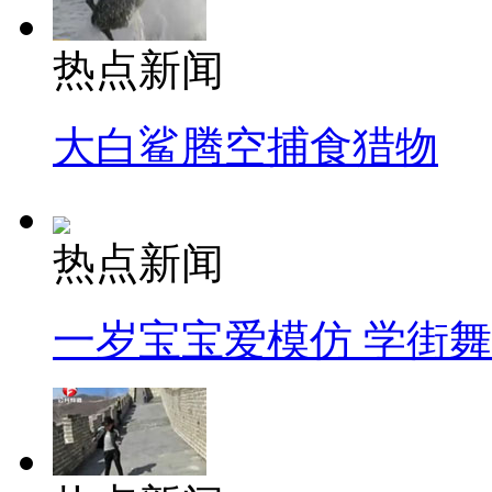
热点新闻
大白鲨腾空捕食猎物
热点新闻
一岁宝宝爱模仿 学街