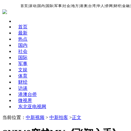
首页
|
滚动
|
国内
|
国际
|
军事
|
社会
|
地方
|
港澳
|
台湾
|
华人
|
侨网
|
财经
|
金融
|
首页
最新
热点
国内
社会
国际
军事
文娱
体育
财经
访谈
港澳台侨
微视界
东北亚电视网
当前位置：
中新视频
>
中新拍客
>
正文