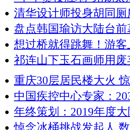
清华设计师投身胡同厕
盘点韩国瑜访大陆台前
想过桥就得跳舞！游客
祁连山下玉石画师用废
重庆30层居民楼大火
中国疾控中心专家：203
年终策划：2019年度大陆
悼念冰桶挑战发起人 数百