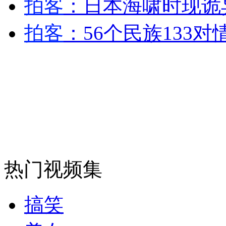
拍客
：日本海啸时现诡
安徽一实载49人客车翻车
拍客
：56个民族133
走！跟着总书记去植树
消防员救轻生者
花炮节热闹非凡
减压"枕头大战"
热门视频集
纽约上演“枕头大战”
搞笑
司机酒驾遇交警 急速倒车逃窜