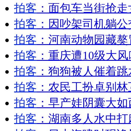
美导演斯通：安倍晋三不值得信任
拍客
：面包车当街抢走
拍客
：因吵架司机躺公
山西运城恶犬咬伤多人 警民合力深夜将其击毙
拍客
：河南动物园藏獒
拍客
：重庆遭10级大风
女孩北京地铁殴打老人 痛下狠手拳打脚踢
拍客
：狗狗被人催着跳
无痛分娩是否安全 医生回应
拍客
：农民工扮卓别林
外交部：反对强权政治霸凌主义
拍客
：早产娃阴囊大如
外交部：有关国家言论片面不公正
拍客
：湖南多人水中打