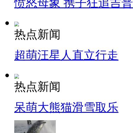
愤怒母象 携子狂追吉
热点新闻
超萌汪星人直立行走
热点新闻
呆萌大熊猫滑雪取乐