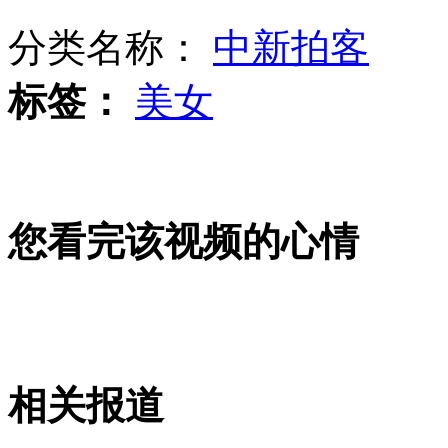
分类名称：
中新拍客
实拍：埃及安全部队对示威者清场
标签：
美女
面包车当街抢走女子
您看完该视频的心情
斯通:美日使亚洲面临战争威胁
因吵架司机躺公交门口致交通瘫痪
相关报道