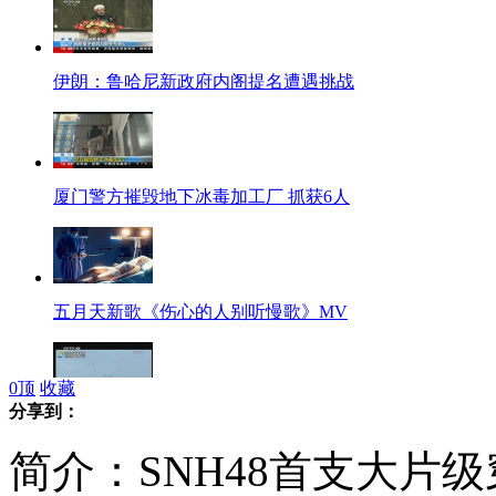
伊朗：鲁哈尼新政府内阁提名遭遇挑战
厦门警方摧毁地下冰毒加工厂 抓获6人
五月天新歌《伤心的人别听慢歌》MV
0
顶
收藏
分享到：
日冲绳民众要求美军撤走“鱼鹰”
简介：SNH48首支大片