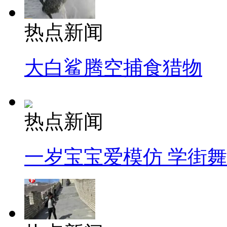
热点新闻
大白鲨腾空捕食猎物
热点新闻
一岁宝宝爱模仿 学街