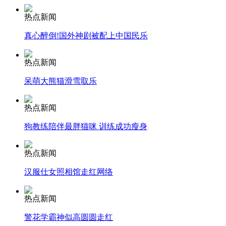
安徽一实载49人客车翻车
热点新闻
真心醉倒!国外神剧被配上中国民乐
走！跟着总书记去植树
热点新闻
呆萌大熊猫滑雪取乐
消防员救轻生者
花炮节热闹非凡
减压"枕头大战"
热点新闻
狗教练陪伴最胖猫咪 训练成功瘦身
热点新闻
纽约上演“枕头大战”
汉服仕女照相馆走红网络
司机酒驾遇交警 急速倒车逃窜
热点新闻
警花学霸神似高圆圆走红