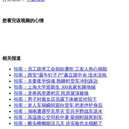
西安最牛钉子户矗立路中央 没水没电
您看完该视频的心情
盗窃团伙根据画家通讯录盗窃百万名画
相关报道
拍客
：员工跪求工会捐款遭拒 工友人热心捐助
可口可乐称人造甜味剂对人体无害
拍客
：西安“最牛钉子户”矗立路中央 没水没电
拍客
：夫妻夜半惊魂 熟睡时货车冲到床边
拍客
：上海大学迎新生 300名家长睡地铺
拍客
：龙卷风突袭村庄 民房屋顶被掀
拍客
：男子对着女店员露下体被监控拍下
夫妻夜半惊魂 熟睡时货车冲到床边
拍客
：老人车祸瞬间迎向货车 把老伴护身后
拍客
：湖南遭遇罕见旱灾 官兵开野战车送水
拍客
：高温致公交司机中暑 晕倒时踩死刹车
男子飙摩托刹车失灵女友被甩下桥
拍客
：断头蟑螂能活几天 这实验也太残酷了