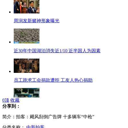
周润发新赌神形象曝光
近30年中国湖泊消失近1/10 近半因人为因素
员工跪求工会捐款遭拒 工友人热心捐助
0
顶
收藏
分享到：
新西兰地震引发滑坡 首都交通受影响
简介：拍客：飓风刮倒广告牌 十多辆车“中枪”
分类名称：
中新拍客