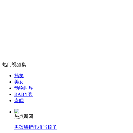
山西运城恶犬咬伤多人 警民合力深夜将其击毙
女孩北京地铁殴打老人 痛下狠手拳打脚踢
无痛分娩是否安全 医生回应
热门视频集
搞笑
美女
外交部：反对强权政治霸凌主义
动物世界
BABY秀
奇闻
外交部：有关国家言论片面不公正
热点新闻
男孩错把电推当梳子