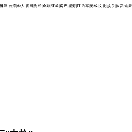
港澳
|
台湾
|
华人
|
侨网
|
财经
|
金融
|
证券
|
房产
|
能源
|
IT
|
汽车
|
游戏
|
文化
|
娱乐
|
体育
|
健康