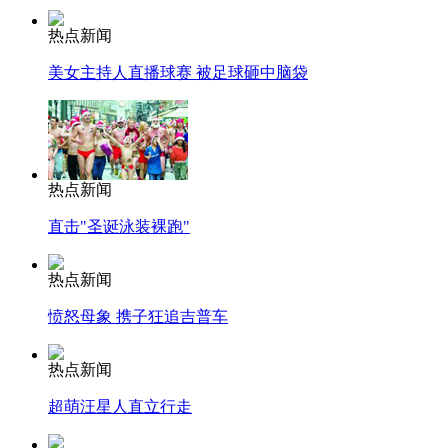
热点新闻
美女主持人直播球赛 被足球砸中脑袋
热点新闻
直击"圣诞泳装裸跑"
热点新闻
愤怒母象 携子狂追吉普车
热点新闻
超萌汪星人直立行走