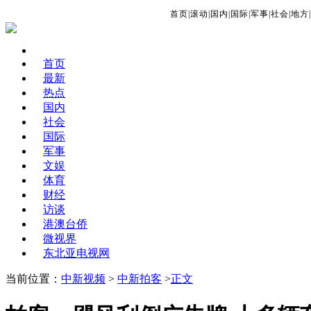
首页
|
滚动
|
国内
|
国际
|
军事
|
社会
|
地方
|
首页
最新
热点
国内
社会
国际
军事
文娱
体育
财经
访谈
港澳台侨
微视界
东北亚电视网
当前位置：
中新视频
>
中新拍客
>
正文